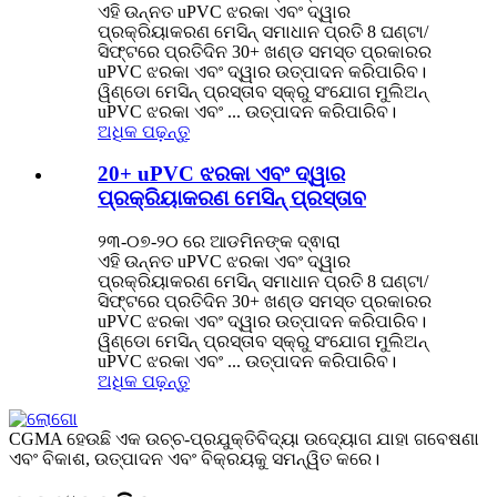
ଏହି ଉନ୍ନତ uPVC ଝରକା ଏବଂ ଦ୍ୱାର
ପ୍ରକ୍ରିୟାକରଣ ମେସିନ୍ ସମାଧାନ ପ୍ରତି 8 ଘଣ୍ଟା/
ସିଫ୍ଟରେ ପ୍ରତିଦିନ 30+ ଖଣ୍ଡ ସମସ୍ତ ପ୍ରକାରର
uPVC ଝରକା ଏବଂ ଦ୍ୱାର ଉତ୍ପାଦନ କରିପାରିବ।
ୱିଣ୍ଡୋ ମେସିନ୍ ପ୍ରସ୍ତାବ ସ୍କ୍ରୁ ସଂଯୋଗ ମୁଲିଅନ୍
uPVC ଝରକା ଏବଂ ... ଉତ୍ପାଦନ କରିପାରିବ।
ଅଧିକ ପଢ଼ନ୍ତୁ
20+ uPVC ଝରକା ଏବଂ ଦ୍ୱାର
ପ୍ରକ୍ରିୟାକରଣ ମେସିନ୍ ପ୍ରସ୍ତାବ
୨୩-୦୭-୨୦ ରେ ଆଡମିନଙ୍କ ଦ୍ଵାରା
ଏହି ଉନ୍ନତ uPVC ଝରକା ଏବଂ ଦ୍ୱାର
ପ୍ରକ୍ରିୟାକରଣ ମେସିନ୍ ସମାଧାନ ପ୍ରତି 8 ଘଣ୍ଟା/
ସିଫ୍ଟରେ ପ୍ରତିଦିନ 30+ ଖଣ୍ଡ ସମସ୍ତ ପ୍ରକାରର
uPVC ଝରକା ଏବଂ ଦ୍ୱାର ଉତ୍ପାଦନ କରିପାରିବ।
ୱିଣ୍ଡୋ ମେସିନ୍ ପ୍ରସ୍ତାବ ସ୍କ୍ରୁ ସଂଯୋଗ ମୁଲିଅନ୍
uPVC ଝରକା ଏବଂ ... ଉତ୍ପାଦନ କରିପାରିବ।
ଅଧିକ ପଢ଼ନ୍ତୁ
CGMA ହେଉଛି ଏକ ଉଚ୍ଚ-ପ୍ରଯୁକ୍ତିବିଦ୍ୟା ଉଦ୍ୟୋଗ ଯାହା ଗବେଷଣା
ଏବଂ ବିକାଶ, ଉତ୍ପାଦନ ଏବଂ ବିକ୍ରୟକୁ ସମନ୍ୱିତ କରେ।