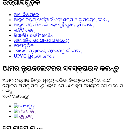
ଉତ୍ପାଦଗୁଡ଼ିକ
ଆମ ବିଷୟରେ
ଆଲୁମିନିୟମ୍ ଫର୍ମୱାର୍କ ଏବଂ ଶିଳ୍ପ ଆଲୁମିନିୟମ୍ ମେସିନ୍
ଆଲୁମିନିୟମ ଝରକା ଏବଂ ମୁହଁ ମୁଖବନ୍ଧ ମେସିନ୍
ସାର୍ଟିଫିକେଟ୍
ସିଏନସି ବେଣ୍ଡିଂ ମେସିନ୍
ଆମ ସହିତ ଯୋଗାଯୋଗ କରନ୍ତୁ
ସେବାଗୁଡ଼ିକ
ସୋଲାର ପ୍ୟାନେଲ୍ ଫ୍ରେମୱାର୍କ ମେସିନ୍
UPVC ୱିଣ୍ଡୋ ମେସିନ୍
ଆମର ନ୍ୟୁଜଲେଟରର ସବସ୍କ୍ରାଇବ କରନ୍ତୁ
ଆମର ଉତ୍ପାଦ କିମ୍ବା ମୂଲ୍ୟ ତାଲିକା ବିଷୟରେ ପଚାରିବା ପାଇଁ,
ଦୟାକରି ଆମକୁ ପଠାନ୍ତୁ ଏବଂ ଆମେ 24 ଘଣ୍ଟା ମଧ୍ୟରେ ଯୋଗାଯୋଗ
କରିବୁ।
ଏବେ ପଚାରନ୍ତୁ
ଯୋଗାଯୋଗ
us