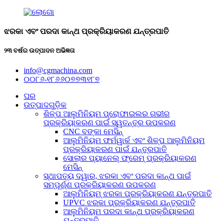
ଝରକା ଏବଂ ପରଦା କାନ୍ଥ ପ୍ରକ୍ରିୟାକରଣ ଯନ୍ତ୍ରପାତି
୨୩ ବର୍ଷର ଉତ୍ପାଦନ ଅଭିଜ୍ଞତା
info@cgmachina.com
୦୦୮୬-୧୮୬୬୦୭୭୩୧୮୭
ଘର
ଉତ୍ପାଦଗୁଡ଼ିକ
ଶିଳ୍ପ ଆଲୁମିନିୟମ ପ୍ରୋଫାଇଲର ଗଭୀର
ପ୍ରକ୍ରିୟାକରଣ ପାଇଁ ସ୍ୱତନ୍ତ୍ର ଉପକରଣ
CNC ବଙ୍କା ମେସିନ୍
ଆଲୁମିନିୟମ ଫର୍ମୱାର୍କ ଏବଂ ଶିଳ୍ପ ଆଲୁମିନିୟମ
ପ୍ରକ୍ରିୟାକରଣ ପାଇଁ ଯନ୍ତ୍ରପାତି
ସୋଲାର ପ୍ୟାନେଲ୍ ଫ୍ରେମ୍ ପ୍ରକ୍ରିୟାକରଣ
ମେସିନ୍
ସ୍ଥାପତ୍ୟ ଦ୍ୱାର, ଝରକା ଏବଂ ପରଦା କାନ୍ଥ ପାଇଁ
ସମ୍ପୂର୍ଣ୍ଣ ପ୍ରକ୍ରିୟାକରଣ ଉପକରଣ
ଆଲୁମିନିୟମ୍ ଝରକା ପ୍ରକ୍ରିୟାକରଣ ଯନ୍ତ୍ରପାତି
UPVC ଝରକା ପ୍ରକ୍ରିୟାକରଣ ଯନ୍ତ୍ରପାତି
ଆଲୁମିନିୟମ ପରଦା କାନ୍ଥ ପ୍ରକ୍ରିୟାକରଣ
ଯନ୍ତ୍ରପାତି