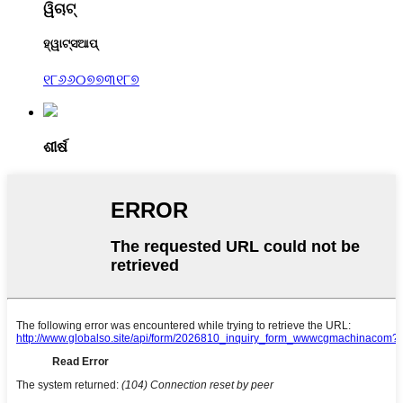
ୱିଚାଟ୍
ହ୍ୱାଟ୍ସଆପ୍
୧୮୬୬୦୭୭୩୧୮୭
ଶୀର୍ଷ