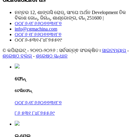
ନମ୍ବର 12, ଶାଙ୍ଗସି ରୋଡ୍, ସାଂଘେ ଅର୍ଥନ Development ତିକ
ବିକାଶ ଜୋନ୍, ଜିନାନ୍, ଶାଣ୍ଡୋଙ୍ଗ, ଚୀନ୍ 251600 |
୦୦୮୬-୧୮୬୬୦୭୭୩୧୮୭
info@cgmachina.com
୦୦୮୬ ୧୮୬୬୦୭୭୩୧୮୭
୦୦୮୬-୫୩୧-୮୪୮୭୫୫୧୯
© କପିରାଇଟ୍ - ୨୦୧୦-୨୦୨୬ : ସର୍ବସତ୍ତ୍ଵ ସଂରକ୍ଷିତ।
ସାଇଟମ୍ୟାପ୍
-
ଶ୍ରେଷ୍ଠ ବ୍ଲଗ୍
-
ଶ୍ରେଷ୍ଠ ସନ୍ଧାନ
ଫୋନ୍
ଟେଲିଫୋନ୍
୦୦୮୬-୧୮୬୬୦୭୭୩୧୮୭
୮୬ ୫୩୧ ୮୪୮୭୫୫୬୯
ଇ-ମେଲ୍