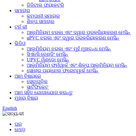
ଡିଜିଟାଲ୍ ଫ୍ୟାକ୍ଟ୍ରି
ସମାଚାର
କମ୍ପାନୀ ସମାଚାର
ଶିଳ୍ପ ସମାଚାର
ଟର୍ନ କୀ
ଆଲୁମିନିୟମ ଝରକା ଏବଂ ଦ୍ୱାର ପ୍ରକ୍ରିୟାକରଣ ମେସିନ୍
uPVC ଝରକା ଏବଂ ଦ୍ୱାର ପ୍ରକ୍ରିୟାକରଣ ମେସିନ୍
ଭିଡିଓ
ଆଲୁମିନିୟମ ଝରକା ଏବଂ ମୁହଁ ମୁଖବନ୍ଧ ମେସିନ୍
ସିଏନସି ବେଣ୍ଡିଂ ମେସିନ୍
UPVC ୱିଣ୍ଡୋ ମେସିନ୍
ଆଲୁମିନିୟମ୍ ଫର୍ମୱାର୍କ ଏବଂ ଶିଳ୍ପ ଆଲୁମିନିୟମ୍ ମେସିନ୍
ସୋଲାର ପ୍ୟାନେଲ୍ ଫ୍ରେମୱାର୍କ ମେସିନ୍
ଆମ ବିଷୟରେ
ସେବାଗୁଡ଼ିକ
ସାର୍ଟିଫିକେଟ୍
ଆମ ସହିତ ଯୋଗାଯୋଗ କରନ୍ତୁ
ମୁଖ୍ୟ ବିଷୟ
English
ଘର
ମୋଡ଼