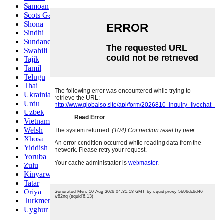
Samoan
Scots Gaelic
Shona
Sindhi
Sundanese
Swahili
Tajik
Tamil
Telugu
Thai
Ukrainian
Urdu
Uzbek
Vietnamese
Welsh
Xhosa
Yiddish
Yoruba
Zulu
Kinyarwanda
Tatar
Oriya
Turkmen
Uyghur