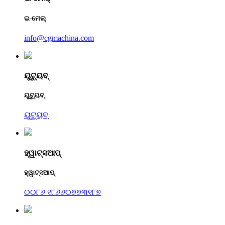
ଇ-ମେଲ୍
info@cgmachina.com
ୟୁଟ୍ୟୁବ୍
ୟୁଟ୍ୟୁବ୍
ୟୁଟ୍ୟୁବ୍
ହ୍ୱାଟ୍ସଆପ୍
ହ୍ୱାଟ୍ସଆପ୍
୦୦୮୬ ୧୮୬୬୦୭୭୩୧୮୭