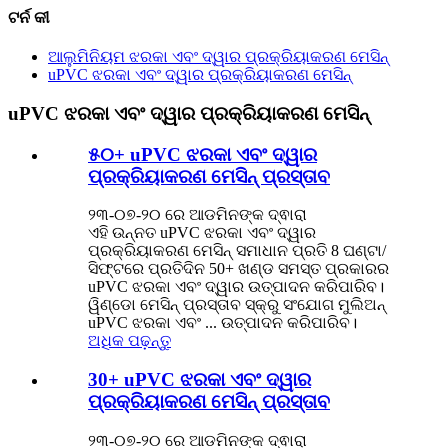
ଟର୍ନ କୀ
ଆଲୁମିନିୟମ ଝରକା ଏବଂ ଦ୍ୱାର ପ୍ରକ୍ରିୟାକରଣ ମେସିନ୍
uPVC ଝରକା ଏବଂ ଦ୍ୱାର ପ୍ରକ୍ରିୟାକରଣ ମେସିନ୍
uPVC ଝରକା ଏବଂ ଦ୍ୱାର ପ୍ରକ୍ରିୟାକରଣ ମେସିନ୍
୫୦+ uPVC ଝରକା ଏବଂ ଦ୍ୱାର
ପ୍ରକ୍ରିୟାକରଣ ମେସିନ୍ ପ୍ରସ୍ତାବ
୨୩-୦୭-୨୦ ରେ ଆଡମିନଙ୍କ ଦ୍ଵାରା
ଏହି ଉନ୍ନତ uPVC ଝରକା ଏବଂ ଦ୍ୱାର
ପ୍ରକ୍ରିୟାକରଣ ମେସିନ୍ ସମାଧାନ ପ୍ରତି 8 ଘଣ୍ଟା/
ସିଫ୍ଟରେ ପ୍ରତିଦିନ 50+ ଖଣ୍ଡ ସମସ୍ତ ପ୍ରକାରର
uPVC ଝରକା ଏବଂ ଦ୍ୱାର ଉତ୍ପାଦନ କରିପାରିବ।
ୱିଣ୍ଡୋ ମେସିନ୍ ପ୍ରସ୍ତାବ ସ୍କ୍ରୁ ସଂଯୋଗ ମୁଲିଅନ୍
uPVC ଝରକା ଏବଂ ... ଉତ୍ପାଦନ କରିପାରିବ।
ଅଧିକ ପଢ଼ନ୍ତୁ
30+ uPVC ଝରକା ଏବଂ ଦ୍ୱାର
ପ୍ରକ୍ରିୟାକରଣ ମେସିନ୍ ପ୍ରସ୍ତାବ
୨୩-୦୭-୨୦ ରେ ଆଡମିନଙ୍କ ଦ୍ଵାରା