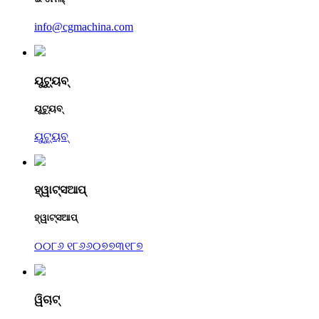
info@cgmachina.com
ୟୁଟ୍ୟୁବ୍
ୟୁଟ୍ୟୁବ୍
ୟୁଟ୍ୟୁବ୍
ହ୍ୱାଟ୍ସଆପ୍
ହ୍ୱାଟ୍ସଆପ୍
୦୦୮୬ ୧୮୬୬୦୭୭୩୧୮୭
ୱିଚାଟ୍