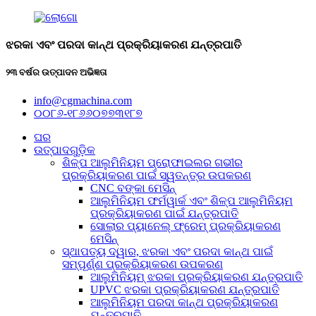
ଝରକା ଏବଂ ପରଦା କାନ୍ଥ ପ୍ରକ୍ରିୟାକରଣ ଯନ୍ତ୍ରପାତି
୨୩ ବର୍ଷର ଉତ୍ପାଦନ ଅଭିଜ୍ଞତା
info@cgmachina.com
୦୦୮୬-୧୮୬୬୦୭୭୩୧୮୭
ଘର
ଉତ୍ପାଦଗୁଡ଼ିକ
ଶିଳ୍ପ ଆଲୁମିନିୟମ ପ୍ରୋଫାଇଲର ଗଭୀର
ପ୍ରକ୍ରିୟାକରଣ ପାଇଁ ସ୍ୱତନ୍ତ୍ର ଉପକରଣ
CNC ବଙ୍କା ମେସିନ୍
ଆଲୁମିନିୟମ ଫର୍ମୱାର୍କ ଏବଂ ଶିଳ୍ପ ଆଲୁମିନିୟମ
ପ୍ରକ୍ରିୟାକରଣ ପାଇଁ ଯନ୍ତ୍ରପାତି
ସୋଲାର ପ୍ୟାନେଲ୍ ଫ୍ରେମ୍ ପ୍ରକ୍ରିୟାକରଣ
ମେସିନ୍
ସ୍ଥାପତ୍ୟ ଦ୍ୱାର, ଝରକା ଏବଂ ପରଦା କାନ୍ଥ ପାଇଁ
ସମ୍ପୂର୍ଣ୍ଣ ପ୍ରକ୍ରିୟାକରଣ ଉପକରଣ
ଆଲୁମିନିୟମ୍ ଝରକା ପ୍ରକ୍ରିୟାକରଣ ଯନ୍ତ୍ରପାତି
UPVC ଝରକା ପ୍ରକ୍ରିୟାକରଣ ଯନ୍ତ୍ରପାତି
ଆଲୁମିନିୟମ ପରଦା କାନ୍ଥ ପ୍ରକ୍ରିୟାକରଣ
ଯନ୍ତ୍ରପାତି