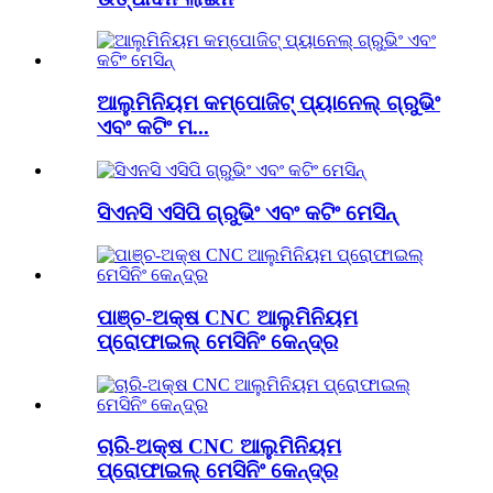
ଆଲୁମିନିୟମ କମ୍ପୋଜିଟ୍ ପ୍ୟାନେଲ୍ ଗ୍ରୁଭିଂ
ଏବଂ କଟିଂ ମ...
ସିଏନସି ଏସିପି ଗ୍ରୁଭିଂ ଏବଂ କଟିଂ ମେସିନ୍
ପାଞ୍ଚ-ଅକ୍ଷ CNC ଆଲୁମିନିୟମ
ପ୍ରୋଫାଇଲ୍ ମେସିନିଂ କେନ୍ଦ୍ର
ଚାରି-ଅକ୍ଷ CNC ଆଲୁମିନିୟମ
ପ୍ରୋଫାଇଲ୍ ମେସିନିଂ କେନ୍ଦ୍ର