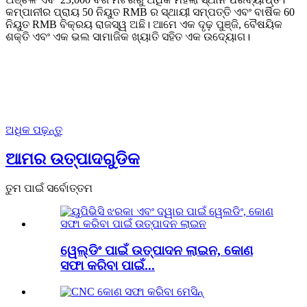
କମ୍ପାନୀର ପ୍ରାୟ 50 ନିୟୁତ RMB ର ସ୍ଥାୟୀ ସମ୍ପତ୍ତି ଏବଂ ବାର୍ଷିକ 60
ନିୟୁତ RMB ବିକ୍ରୟ ରାଜସ୍ୱ ଅଛି। ଆମେ ଏକ ଦୃଢ଼ ପୁଞ୍ଜି, ବୈଷୟିକ
ଶକ୍ତି ଏବଂ ଏକ ଭଲ ସାମାଜିକ ଖ୍ୟାତି ସହିତ ଏକ ଉଦ୍ୟୋଗ।
ଅଧିକ ପଢ଼ନ୍ତୁ
ଆମର ଉତ୍ପାଦଗୁଡିକ
ତୁମ ପାଇଁ ସର୍ବୋତ୍ତମ
ୱେଲ୍ଡିଂ ପାଇଁ ଉତ୍ପାଦନ ଲାଇନ, କୋଣ
ସଫା କରିବା ପାଇଁ...