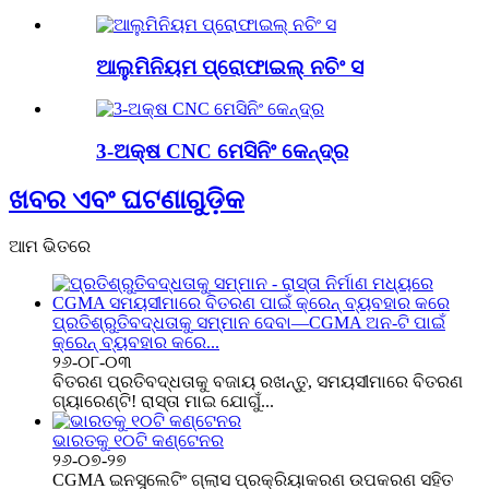
ଆଲୁମିନିୟମ ପ୍ରୋଫାଇଲ୍ ନଚିଂ ସ
3-ଅକ୍ଷ CNC ମେସିନିଂ କେନ୍ଦ୍ର
ଖବର ଏବଂ ଘଟଣାଗୁଡ଼ିକ
ଆମ ଭିତରେ
ପ୍ରତିଶ୍ରୁତିବଦ୍ଧତାକୁ ସମ୍ମାନ ଦେବା—CGMA ଅନ-ଟି ପାଇଁ
କ୍ରେନ୍ ବ୍ୟବହାର କରେ...
୨୬-୦୮-୦୩
ବିତରଣ ପ୍ରତିବଦ୍ଧତାକୁ ବଜାୟ ରଖନ୍ତୁ, ସମୟସୀମାରେ ବିତରଣ
ଗ୍ୟାରେଣ୍ଟି! ରାସ୍ତା ମାଇ ଯୋଗୁଁ...
ଭାରତକୁ ୧୦ଟି କଣ୍ଟେନର
୨୬-୦୭-୨୭
CGMA ଇନସୁଲେଟିଂ ଗ୍ଲାସ ପ୍ରକ୍ରିୟାକରଣ ଉପକରଣ ସହିତ