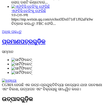
ଲୋଡ୍ ଦଶଟି କଣ୍ଟେନର...
ଏଫବିସି ବେଜିଂକୁ ଫେରିଛି
୨୬-୦୭-୨୩
https://mp.weixin.qq.com/s/eJnofJDx071rF1J92aFk9w
ଚିତ୍କାର କରନ୍ତୁ: FBC ଫେରି...
ଅଧିକ ପଢ଼ନ୍ତୁ
ପ୍ରମାଣପତ୍ରଗୁଡ଼ିକ
ସମ୍ମାନ
CGMA ହେଉଛି ଏକ ଉଚ୍ଚ-ପ୍ରଯୁକ୍ତିବିଦ୍ୟା ଉଦ୍ୟୋଗ ଯାହା ଗବେଷଣା
ଏବଂ ବିକାଶ, ଉତ୍ପାଦନ ଏବଂ ବିକ୍ରୟକୁ ସମନ୍ୱିତ କରେ।
ଉତ୍ପାଦଗୁଡ଼ିକ