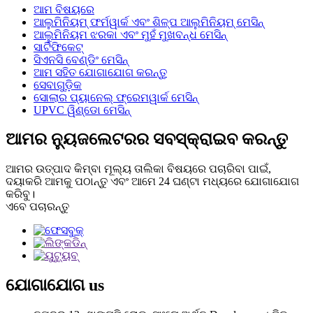
ଆମ ବିଷୟରେ
ଆଲୁମିନିୟମ୍ ଫର୍ମୱାର୍କ ଏବଂ ଶିଳ୍ପ ଆଲୁମିନିୟମ୍ ମେସିନ୍
ଆଲୁମିନିୟମ ଝରକା ଏବଂ ମୁହଁ ମୁଖବନ୍ଧ ମେସିନ୍
ସାର୍ଟିଫିକେଟ୍
ସିଏନସି ବେଣ୍ଡିଂ ମେସିନ୍
ଆମ ସହିତ ଯୋଗାଯୋଗ କରନ୍ତୁ
ସେବାଗୁଡ଼ିକ
ସୋଲାର ପ୍ୟାନେଲ୍ ଫ୍ରେମୱାର୍କ ମେସିନ୍
UPVC ୱିଣ୍ଡୋ ମେସିନ୍
ଆମର ନ୍ୟୁଜଲେଟରର ସବସ୍କ୍ରାଇବ କରନ୍ତୁ
ଆମର ଉତ୍ପାଦ କିମ୍ବା ମୂଲ୍ୟ ତାଲିକା ବିଷୟରେ ପଚାରିବା ପାଇଁ,
ଦୟାକରି ଆମକୁ ପଠାନ୍ତୁ ଏବଂ ଆମେ 24 ଘଣ୍ଟା ମଧ୍ୟରେ ଯୋଗାଯୋଗ
କରିବୁ।
ଏବେ ପଚାରନ୍ତୁ
ଯୋଗାଯୋଗ
us