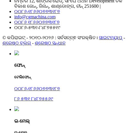
ନମ୍ବର 12, ଶାଙ୍ଗସି ରୋଡ୍, ସାଂଘେ ଅର୍ଥନ Development ତିକ
ବିକାଶ ଜୋନ୍, ଜିନାନ୍, ଶାଣ୍ଡୋଙ୍ଗ, ଚୀନ୍ 251600 |
୦୦୮୬-୧୮୬୬୦୭୭୩୧୮୭
info@cgmachina.com
୦୦୮୬ ୧୮୬୬୦୭୭୩୧୮୭
୦୦୮୬-୫୩୧-୮୪୮୭୫୫୧୯
© କପିରାଇଟ୍ - ୨୦୧୦-୨୦୨୬ : ସର୍ବସତ୍ତ୍ଵ ସଂରକ୍ଷିତ।
ସାଇଟମ୍ୟାପ୍
-
ଶ୍ରେଷ୍ଠ ବ୍ଲଗ୍
-
ଶ୍ରେଷ୍ଠ ସନ୍ଧାନ
ଫୋନ୍
ଟେଲିଫୋନ୍
୦୦୮୬-୧୮୬୬୦୭୭୩୧୮୭
୮୬ ୫୩୧ ୮୪୮୭୫୫୬୯
ଇ-ମେଲ୍
ଇ-ମେଲ୍