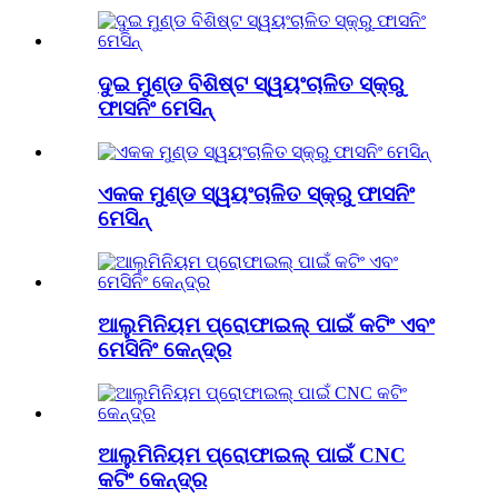
ଦୁଇ ମୁଣ୍ଡ ବିଶିଷ୍ଟ ସ୍ୱୟଂଚାଳିତ ସ୍କ୍ରୁ
ଫାସନିଂ ମେସିନ୍
ଏକକ ମୁଣ୍ଡ ସ୍ୱୟଂଚାଳିତ ସ୍କ୍ରୁ ଫାସନିଂ
ମେସିନ୍
ଆଲୁମିନିୟମ ପ୍ରୋଫାଇଲ୍ ପାଇଁ କଟିଂ ଏବଂ
ମେସିନିଂ କେନ୍ଦ୍ର
ଆଲୁମିନିୟମ ପ୍ରୋଫାଇଲ୍ ପାଇଁ CNC
କଟିଂ କେନ୍ଦ୍ର