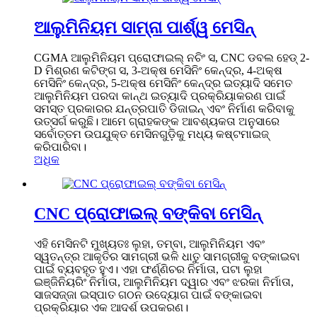
ଆଲୁମିନିୟମ ସାମ୍ନା ପାର୍ଶ୍ୱ ମେସିନ୍
CGMA ଆଲୁମିନିୟମ ପ୍ରୋଫାଇଲ୍ ନଚିଂ ସ, CNC ଡବଲ ହେଡ୍ 2-
D ମିଶ୍ରଣ କଟିଙ୍ଗ ସ, 3-ଅକ୍ଷ ମେସିନିଂ କେନ୍ଦ୍ର, 4-ଅକ୍ଷ
ମେସିନିଂ କେନ୍ଦ୍ର, 5-ଅକ୍ଷ ମେସିନିଂ କେନ୍ଦ୍ର ଇତ୍ୟାଦି ସମେତ
ଆଲୁମିନିୟମ ପରଦା କାନ୍ଥ ଇତ୍ୟାଦି ପ୍ରକ୍ରିୟାକରଣ ପାଇଁ
ସମସ୍ତ ପ୍ରକାରର ଯନ୍ତ୍ରପାତି ଡିଜାଇନ୍ ଏବଂ ନିର୍ମାଣ କରିବାକୁ
ଉତ୍ସର୍ଗ କରୁଛି। ଆମେ ଗ୍ରାହକଙ୍କ ଆବଶ୍ୟକତା ଅନୁସାରେ
ସର୍ବୋତ୍ତମ ଉପଯୁକ୍ତ ମେସିନଗୁଡ଼ିକୁ ମଧ୍ୟ କଷ୍ଟମାଇଜ୍
କରିପାରିବା।
ଅଧିକ
CNC ପ୍ରୋଫାଇଲ୍ ବଙ୍କିବା ମେସିନ୍
ଏହି ମେସିନଟି ମୁଖ୍ୟତଃ ଲୁହା, ତମ୍ବା, ଆଲୁମିନିୟମ ଏବଂ
ସ୍ୱତନ୍ତ୍ର ଆକୃତିର ସାମଗ୍ରୀ ଭଳି ଧାତୁ ସାମଗ୍ରୀକୁ ବଙ୍କାଇବା
ପାଇଁ ବ୍ୟବହୃତ ହୁଏ। ଏହା ଫର୍ଣ୍ଣିଚର ନିର୍ମାତା, ପଟା ଲୁହା
ଇଞ୍ଜିନିୟରିଂ ନିର୍ମାତା, ଆଲୁମିନିୟମ ଦ୍ୱାର ଏବଂ ଝରକା ନିର୍ମାତା,
ସାଜସଜ୍ଜା ଇସ୍ପାତ ଗଠନ ଉଦ୍ୟୋଗ ପାଇଁ ବଙ୍କାଇବା
ପ୍ରକ୍ରିୟାର ଏକ ଆଦର୍ଶ ଉପକରଣ।