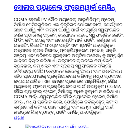
ସୋଲାର ପ୍ୟାନେଲ୍ ଫ୍ରେମୱାର୍କ ମେସିନ୍
CGMA ହେଉଛି PV ସୌର ପ୍ୟାନେଲ୍ ଆଲୁମିନିୟମ୍ ଫ୍ରେମ୍
ନିର୍ମାଣ ମେସିନଗୁଡ଼ିକର ଏକ ବୃତ୍ତିଗତ ଯୋଗାଣକାରୀ, ଯେଉଁଥିରେ
ଛୋଟ ପାର୍ଶ୍ୱ ଏବଂ ଲମ୍ବା ପାର୍ଶ୍ୱ ପାଇଁ ସମ୍ପୂର୍ଣ୍ଣ ସ୍ୱୟଂଚାଳିତ
ସୌର ପ୍ୟାନେଲ୍ ଫ୍ରେମ୍ ଉତ୍ପାଦନ ଲାଇନ୍, ସ୍ୱୟଂଚାଳିତ ଲୋଡିଂ,
ଫିଡିଂ, କଟିଂ, ହୋଲ୍ ଏବଂ ଗ୍ରାଉଣ୍ଡିଂ ମାର୍କ ପଞ୍ଚିଂ, କର୍ଣ୍ଣର କୀ
ଇନସର୍ଟିଂ, ରିଭେଟିଂ ପଏଣ୍ଟ ପଞ୍ଚିଂ ଏବଂ ଷ୍ଟାକିଂ ଅନ୍ତର୍ଭୁକ୍ତ।
ଉତ୍ପାଦନ ଲାଇନ ଡିଜାଇନ୍ ପ୍ରକ୍ରିୟାକରଣ ପ୍ରବାହ, ଶକ୍ତି-
ସଞ୍ଚୟ ଏବଂ ପରିବେଶ ସୁରକ୍ଷାର ଅପ୍ଟିମାଇଜେସନ୍ କୁ ସମ୍ପୂର୍ଣ୍ଣ
ଭାବରେ ବିଚାର କରିଥାଏ। ଉତ୍ପାଦନ ଲାଇନରେ କମ୍ ଶକ୍ତି
ବ୍ୟବହାର, କମ୍ ଶବ୍ଦ ଏବଂ ସ୍କ୍ରାପ୍ ସ୍ୱୟଂଚାଳିତ ସଂଗ୍ରହ
ବୈଶିଷ୍ଟ୍ୟ ରହିଛି। ଉତ୍ପାଦନ ଲାଇନକୁ ଫିଲ୍ମ ଏବଂ ଅଣ-ଫିଲ୍ମ
ସହିତ ପ୍ରୋଫାଇଲ୍ ପ୍ରକ୍ରିୟାକରଣ କରିବାକୁ ମଧ୍ୟ ବ୍ୟବହାର
କରାଯାଇପାରିବ। ଏହା ସମସ୍ତ ପ୍ରକାରର ଆଲୁମିନିୟମ୍ ସୌର
ପ୍ୟାନେଲ୍ ଫ୍ରେମ୍ ପ୍ରକ୍ରିୟାକରଣ ପାଇଁ ଉପଯୁକ୍ତ। CGMA
ସୌର ପ୍ୟାନେଲ୍ ଫ୍ରେମ୍ ନିର୍ମାଣକୁ ଅଧିକ ବୁଦ୍ଧିମାନ କରିଥାଏ।
CGMA ଅର୍ଦ୍ଧ-ସ୍ୱୟଂଚାଳିତ ସୌର ପ୍ୟାନେଲ୍ ଫ୍ରେମ୍ ନିର୍ମାଣ
ମେସିନ୍ ମଧ୍ୟ ପ୍ରଦାନ କରେ, ଯେଉଁଥିରେ ଡବଲ୍-ହେଡ୍ କଟିଂ ସ,
କର୍ଣ୍ଣର କୀ କଟିଂ ସ, ଛୋଟ ପାର୍ଶ୍ୱ ଏବଂ ଲମ୍ବା ପାର୍ଶ୍ୱ ପାଇଁ
ହାଇଡ୍ରୋଲିକ୍ ଗ୍ୟାଙ୍ଗ୍ ପଞ୍ଚିଂ ମେସିନ୍ ଅନ୍ତର୍ଭୁକ୍ତ।
ଅଧିକ