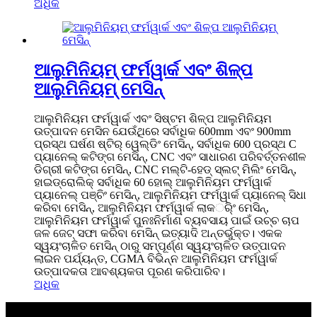
ଅଧିକ
ଆଲୁମିନିୟମ୍ ଫର୍ମୱାର୍କ ଏବଂ ଶିଳ୍ପ
ଆଲୁମିନିୟମ୍ ମେସିନ୍
ଆଲୁମିନିୟମ ଫର୍ମୱାର୍କ ଏବଂ ସିଷ୍ଟମ ଶିଳ୍ପ ଆଲୁମିନିୟମ
ଉତ୍ପାଦନ ମେସିନ ଯେଉଁଥିରେ ସର୍ବାଧିକ 600mm ଏବଂ 900mm
ପ୍ରସ୍ଥ ଘର୍ଷଣ ଷ୍ଟିର୍ ୱେଲ୍ଡିଂ ମେସିନ୍, ସର୍ବାଧିକ 600 ପ୍ରସ୍ଥ C
ପ୍ୟାନେଲ୍ କଟିଙ୍ଗ ମେସିନ୍, CNC ଏବଂ ସାଧାରଣ ପରିବର୍ତ୍ତନଶୀଳ
ଡିଗ୍ରୀ କଟିଙ୍ଗ ମେସିନ୍, CNC ମଲ୍ଟି-ହେଡ୍ ସ୍ଲଟ୍ ମିଲିଂ ମେସିନ୍,
ହାଇଡ୍ରୋଲିକ୍ ସର୍ବାଧିକ 60 ହୋଲ୍ ଆଲୁମିନିୟମ ଫର୍ମୱାର୍କ
ପ୍ୟାନେଲ୍ ପଞ୍ଚିଂ ମେସିନ୍, ଆଲୁମିନିୟମ ଫର୍ମୱାର୍କ ପ୍ୟାନେଲ୍ ସିଧା
କରିବା ମେସିନ୍, ଆଲୁମିନିୟମ ଫର୍ମୱାର୍କ ଲାକର୍ିଂ ମେସିନ୍,
ଆଲୁମିନିୟମ ଫର୍ମୱାର୍କ ପୁନଃନିର୍ମାଣ ବ୍ୟବସାୟ ପାଇଁ ଉଚ୍ଚ ଚାପ
ଜଳ ଜେଟ୍ ସଫା କରିବା ମେସିନ୍ ଇତ୍ୟାଦି ଅନ୍ତର୍ଭୁକ୍ତ। ଏକକ
ସ୍ୱୟଂଚାଳିତ ମେସିନ୍ ଠାରୁ ସମ୍ପୂର୍ଣ୍ଣ ସ୍ୱୟଂଚାଳିତ ଉତ୍ପାଦନ
ଲାଇନ ପର୍ଯ୍ୟନ୍ତ, CGMA ବିଭିନ୍ନ ଆଲୁମିନିୟମ ଫର୍ମୱାର୍କ
ଉତ୍ପାଦକତା ଆବଶ୍ୟକତା ପୂରଣ କରିପାରିବ।
ଅଧିକ