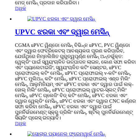
ମେଡ୍ ମେସିନ୍ ପ୍ରଦାନ କରିପାରିବା।
ଅଧିକ
UPVC ଝରକା ଏବଂ ଦ୍ୱାର ମେସିନ୍
CGMA uPVC ୱିଣ୍ଡୋ ମେସିନ୍ ବିଭିନ୍ନ uPVC, PVC ୱିଣ୍ଡୋ
ଏବଂ ଦ୍ୱାର ଫେବ୍ରିକେଟର୍ ଆବଶ୍ୟକତା ପୂରଣ କରିପାରିବ,
ଯେଉଁଥିରେ ନିମ୍ନଲିଖିତ ଗୁରୁତ୍ୱପୂର୍ଣ୍ଣ ମେସିନ୍ ଅନ୍ତର୍ଭୁକ୍ତ:
ୱେଲ୍ଡିଂ ପାଇଁ ସ୍ୱୟଂଚାଳିତ ଉତ୍ପାଦନ ଲାଇନ, କୋଣ ସଫା କରିବା
ଏବଂ ପ୍ୟାଲେଟାଇଜିଂ, ସ୍ୱୟଂଚାଳିତ କଟିଂ ସେଣ୍ଟର, uPVC
ପ୍ରୋଫାଇଲ୍ କଟିଂ ମେସିନ୍, uPVC ପ୍ରୋଫାଇଲ୍ v-କଟିଂ ମେସିନ୍,
uPVC ମୁଲିଅନ୍ କଟିଂ ମେସିନ୍, uPVC ପ୍ରୋଫାଇଲ୍ ଏଣ୍ଡ ମିଲିଂ
ମେସିନ୍, ଆଲୁମିନିୟମ୍ ଏବଂ uPVC ଝରକା ଏବଂ ଦ୍ୱାର ପାଇଁ ଲକ୍-
ହୋଲ୍ ମିଲିଂ ମେସିନ୍, uPVC ପ୍ରୋଫାଇଲ୍ ୱାଟର-ସ୍ଲଟ୍ ମିଲିଂ
ମେସିନ୍, uPVC ଗ୍ଲେଜିଂ ବିଡ୍ କଟିଂ ମେସିନ୍, uPVC ଝରକା ଏବଂ
ଦ୍ୱାର ୱେଲ୍ଡିଂ ମେସିନ୍, uPVC ଝରକା ଏବଂ ଦ୍ୱାର CNC କର୍ଣ୍ଣର
ସଫା କରିବା ମେସିନ୍, uPVC ଝରକା ଏବଂ ଦ୍ୱାର ପାଇଁ
ପୁନର୍ନିର୍ଭରମେଣ୍ଟ୍ ସ୍କ୍ରୁ ଡ୍ରିଲିଂ ମେସିନ୍, ଷ୍ଟିଲ୍ ପୁନର୍ନିର୍ଭରମେଣ୍ଟ୍
ସିୟରିଂ ପ୍ରେସ୍ ଇତ୍ୟାଦି।
ଅଧିକ