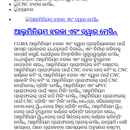
ଆଲୁମିନିୟମ ଝରକା ଏବଂ ଦ୍ୱାର ମେସିନ୍
CGMA ଆଲୁମିନିୟମ ଝରକା ଏବଂ ଦ୍ୱାର ପ୍ରକ୍ରିୟାକରଣ ପାଇଁ
ସମସ୍ତ ପ୍ରକାରର ଯନ୍ତ୍ରପାତି ଡିଜାଇନ୍ ଏବଂ ନିର୍ମାଣ କରିବାକୁ
ଉତ୍ସର୍ଗ କରୁଛି, ଯେଉଁଥିରେ ନିମ୍ନଲିଖିତ ଗୁରୁତ୍ୱପୂର୍ଣ୍ଣ ମେସିନ୍
ଅନ୍ତର୍ଭୁକ୍ତ: ଆଲୁମିନିୟମ ଝରକା ଏବଂ ଦ୍ୱାର ବୁଦ୍ଧିମାନ
ଉତ୍ପାଦନ ଲାଇନ୍, ଆଲୁମିନିୟମ ପ୍ରୋଫାଇଲ୍ କଟିଂ ସେଣ୍ଟର,
ଆଲୁମିନିୟମ ପ୍ରୋଫାଇଲ୍ ପାଇଁ CNC ଡବଲ ହେଡ୍ କଟିଂ ସ, CNC
କର୍ଣ୍ଣର କଟିଂ ସ, ଆଲୁମିନିୟମ ଝରକା ଏବଂ ଦ୍ୱାର ପାଇଁ CNC
ଗ୍ଲେଜିଂ ବିଡ୍ କଟିଂ ସ, ଆଲୁମିନିୟମ ପ୍ରୋଫାଇଲ୍ ପାଇଁ CNC
କମ୍ବିନେସନ୍ ଡ୍ରିଲିଂ ମେସିନ୍, ଆଲୁମିନିୟମ ଏବଂ uPVC
ପ୍ରୋଫାଇଲ୍ ପାଇଁ ଏଣ୍ଡ ମିଲିଂ ମେସିନ୍, ଆଲୁମିନିୟମ
ପ୍ରୋଫାଇଲ୍ ପାଇଁ କପି ମିଲିଂ ମେସିନ୍, ଆଲୁମିନିୟମ ପ୍ରୋଫାଇଲ୍
ପାଇଁ CNC ଡ୍ରିଲିଂ ଏବଂ ମିଲିଂ ମେସିନ୍ କେନ୍ଦ୍ର, ହରିଜୋଣ୍ଟାଲ
ଡବଲ-ହେଡ୍ ୱିନ୍-ଡୋର୍ ହିଞ୍ଜ୍ ଡ୍ରିଲିଂ ମେସିନ୍, ଆଲୁମିନିୟମ ୱିନ୍-
ଡୋର୍ ପାଇଁ ବୁଦ୍ଧିମାନ କର୍ଣ୍ଣର କ୍ରିମ୍ପିଂ ଉତ୍ପାଦନ ଲାଇନ୍,
ଆଲୁମିନିୟମ ୱିନ୍-ଡୋର୍ ପାଇଁ ସିଙ୍ଗଲ୍-ହେଡ୍ କର୍ଣ୍ଣର କ୍ରିମ୍ପିଂ
ମେସିନ୍, ଆଲୁମିନିୟମ ପ୍ରୋଫାଇଲ୍ ପ୍ରେସ୍ ମେସିନ୍ ଇତ୍ୟାଦି। ସେହି
ସମୟରେ, ଆମେ ଗ୍ରାହକଙ୍କ ଆବଶ୍ୟକତା ଅନୁସାରେ କଷ୍ଟମ୍