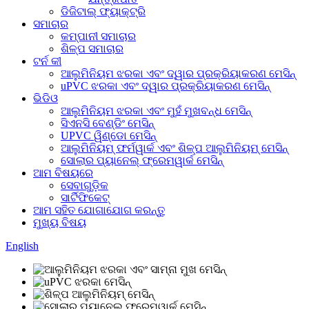
ଡିଜିଟାଲ୍ ଫ୍ୟାକ୍ଟ୍ରି
ସମାଚାର
କମ୍ପାନୀ ସମାଚାର
ଶିଳ୍ପ ସମାଚାର
ଟର୍ନ କୀ
ଆଲୁମିନିୟମ ଝରକା ଏବଂ ଦ୍ୱାର ପ୍ରକ୍ରିୟାକରଣ ମେସିନ୍
uPVC ଝରକା ଏବଂ ଦ୍ୱାର ପ୍ରକ୍ରିୟାକରଣ ମେସିନ୍
ଭିଡିଓ
ଆଲୁମିନିୟମ ଝରକା ଏବଂ ମୁହଁ ମୁଖବନ୍ଧ ମେସିନ୍
ସିଏନସି ବେଣ୍ଡିଂ ମେସିନ୍
UPVC ୱିଣ୍ଡୋ ମେସିନ୍
ଆଲୁମିନିୟମ୍ ଫର୍ମୱାର୍କ ଏବଂ ଶିଳ୍ପ ଆଲୁମିନିୟମ୍ ମେସିନ୍
ସୋଲାର ପ୍ୟାନେଲ୍ ଫ୍ରେମୱାର୍କ ମେସିନ୍
ଆମ ବିଷୟରେ
ସେବାଗୁଡ଼ିକ
ସାର୍ଟିଫିକେଟ୍
ଆମ ସହିତ ଯୋଗାଯୋଗ କରନ୍ତୁ
ମୁଖ୍ୟ ବିଷୟ
English