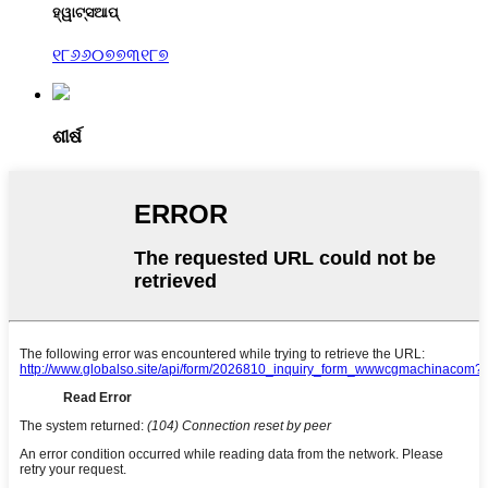
ହ୍ୱାଟ୍ସଆପ୍
୧୮୬୬୦୭୭୩୧୮୭
ଶୀର୍ଷ