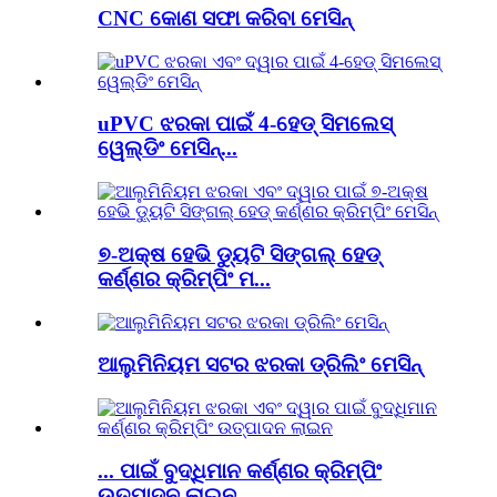
CNC କୋଣ ସଫା କରିବା ମେସିନ୍
uPVC ଝରକା ପାଇଁ 4-ହେଡ୍ ସିମଲେସ୍
ୱେଲ୍ଡିଂ ମେସିନ୍...
୭-ଅକ୍ଷ ହେଭି ଡ୍ୟୁଟି ସିଙ୍ଗଲ୍ ହେଡ୍
କର୍ଣ୍ଣର କ୍ରିମ୍ପିଂ ମ...
ଆଲୁମିନିୟମ ସଟର ଝରକା ଡ୍ରିଲିଂ ମେସିନ୍
... ପାଇଁ ବୁଦ୍ଧିମାନ କର୍ଣ୍ଣର କ୍ରିମ୍ପିଂ
ଉତ୍ପାଦନ ଲାଇନ