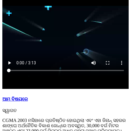
ଆମ ବିଷୟରେ
ସ୍ୱାଗତ
CGMA 2003 ମସିହାରେ ପ୍ରତିଷ୍ଠିତ ହୋଇଥିଲା ଏବଂ ଏହା ଜିନାନ୍ ସହରର
ଶାଙ୍ଘେ ଅର୍ଥନୈତିକ ବିକାଶ ଜୋନ୍‌ରେ ଅବସ୍ଥିତ, 30,000 ବର୍ଗ ମିଟର
ଅଞ୍ଚଳ ଏବଂ 23,000 ବର୍ଗ ମିଟରରୁ ଅଧିକ ମହଲା ସ୍ଥାନ ପରିବ୍ୟାପ୍ତ।