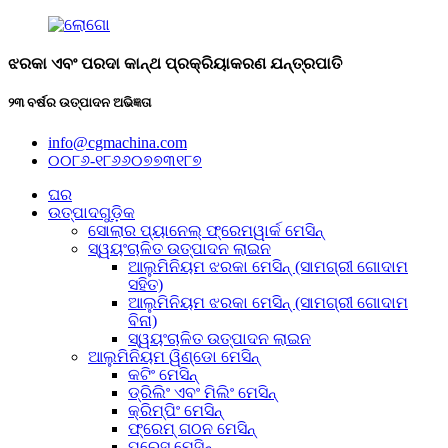
ଝରକା ଏବଂ ପରଦା କାନ୍ଥ ପ୍ରକ୍ରିୟାକରଣ ଯନ୍ତ୍ରପାତି
୨୩ ବର୍ଷର ଉତ୍ପାଦନ ଅଭିଜ୍ଞତା
info@cgmachina.com
୦୦୮୬-୧୮୬୬୦୭୭୩୧୮୭
ଘର
ଉତ୍ପାଦଗୁଡ଼ିକ
ସୋଲାର ପ୍ୟାନେଲ୍ ଫ୍ରେମୱାର୍କ ମେସିନ୍
ସ୍ୱୟଂଚାଳିତ ଉତ୍ପାଦନ ଲାଇନ
ଆଲୁମିନିୟମ ଝରକା ମେସିନ୍ (ସାମଗ୍ରୀ ଗୋଦାମ
ସହିତ)
ଆଲୁମିନିୟମ ଝରକା ମେସିନ୍ (ସାମଗ୍ରୀ ଗୋଦାମ
ବିନା)
ସ୍ୱୟଂଚାଳିତ ଉତ୍ପାଦନ ଲାଇନ
ଆଲୁମିନିୟମ ୱିଣ୍ଡୋ ମେସିନ୍
କଟିଂ ମେସିନ୍
ଡ୍ରିଲିଂ ଏବଂ ମିଲିଂ ମେସିନ୍
କ୍ରିମ୍ପିଂ ମେସିନ୍
ଫ୍ରେମ୍ ଗଠନ ମେସିନ୍
ପ୍ରେସ୍ ମେସିନ୍