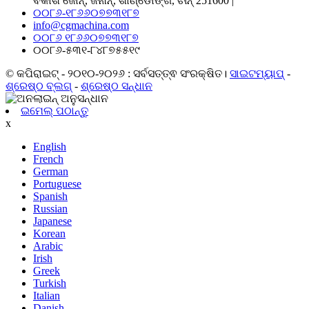
ବିକାଶ ଜୋନ୍, ଜିନାନ୍, ଶାଣ୍ଡୋଙ୍ଗ, ଚୀନ୍ 251600 |
୦୦୮୬-୧୮୬୬୦୭୭୩୧୮୭
info@cgmachina.com
୦୦୮୬ ୧୮୬୬୦୭୭୩୧୮୭
୦୦୮୬-୫୩୧-୮୪୮୭୫୫୧୯
© କପିରାଇଟ୍ - ୨୦୧୦-୨୦୨୬ : ସର୍ବସତ୍ତ୍ଵ ସଂରକ୍ଷିତ।
ସାଇଟମ୍ୟାପ୍
-
ଶ୍ରେଷ୍ଠ ବ୍ଲଗ୍
-
ଶ୍ରେଷ୍ଠ ସନ୍ଧାନ
ଇମେଲ୍ ପଠାନ୍ତୁ
x
English
French
German
Portuguese
Spanish
Russian
Japanese
Korean
Arabic
Irish
Greek
Turkish
Italian
Danish