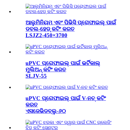
ଆଲୁମିନିୟମ ଏବଂ ପିଭିସି ପ୍ରୋଫାଇଲ୍ ପାଇଁ
ଡବଲ-ହେଡ୍ କଟିଂ କରତ
LSJZ2-450×3700
uPVC ପ୍ରୋଫାଇଲ୍ ପାଇଁ ଭର୍ଟିକାଲ୍
ମୁଲିଅନ୍ କଟିଂ କରତ
SLJV-55
uPVC ପ୍ରୋଫାଇଲ୍ ପାଇଁ V-ନଚ୍ କଟିଂ
କରତ
ଏସଜେଭିଡବ୍ଲୁ-୬୦