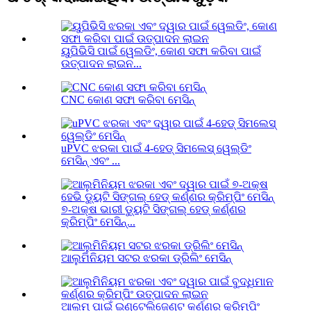
ୟୁପିଭିସି ପାଇଁ ୱେଲଡିଂ, କୋଣ ସଫା କରିବା ପାଇଁ
ଉତ୍ପାଦନ ଲାଇନ...
CNC କୋଣ ସଫା କରିବା ମେସିନ୍
uPVC ଝରକା ପାଇଁ 4-ହେଡ୍ ସିମଲେସ୍ ୱେଲ୍ଡିଂ
ମେସିନ୍ ଏବଂ ...
୭-ଅକ୍ଷ ଭାରୀ ଡ୍ୟୁଟି ସିଙ୍ଗଲ୍ ହେଡ୍ କର୍ଣ୍ଣର
କ୍ରିମ୍ପିଂ ମେସିନ୍...
ଆଲୁମିନିୟମ ସଟର ଝରକା ଡ୍ରିଲିଂ ମେସିନ୍
ଆଲୁମ୍ ପାଇଁ ଇଣ୍ଟେଲିଜେଣ୍ଟ କର୍ଣ୍ଣର କ୍ରିମ୍ପିଂ