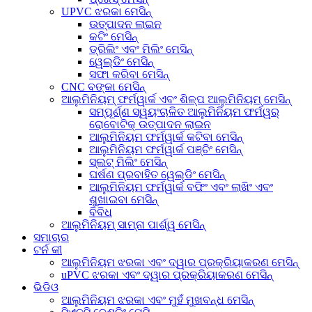
UPVC ଝରକା ମେସିନ୍
ଉତ୍ପାଦନ ଲାଇନ
କଟିଂ ମେସିନ୍
ଡ୍ରିଲିଂ ଏବଂ ମିଲିଂ ମେସିନ୍
ୱେଲ୍ଡିଂ ମେସିନ୍
ସଫା କରିବା ମେସିନ୍
CNC ବଙ୍କା ମେସିନ୍
ଆଲୁମିନିୟମ୍ ଫର୍ମୱାର୍କ ଏବଂ ଶିଳ୍ପ ଆଲୁମିନିୟମ୍ ମେସିନ୍
ସମ୍ପୂର୍ଣ୍ଣ ସ୍ୱୟଂଚାଳିତ ଆଲୁମିନିୟମ ଫର୍ମୱର୍
ରୋବୋଟିକ୍ ଉତ୍ପାଦନ ଲାଇନ
ଆଲୁମିନିୟମ ଫର୍ମୱାର୍କ କଟିବା ମେସିନ୍
ଆଲୁମିନିୟମ ଫର୍ମୱାର୍କ ପଞ୍ଚିଂ ମେସିନ୍
ସ୍ଲଟ୍ ମିଲିଂ ମେସିନ୍
ଘର୍ଷଣ ପ୍ରବାହିତ ୱେଲ୍ଡିଂ ମେସିନ୍
ଆଲୁମିନିୟମ ଫର୍ମୱାର୍କ ବଫିଂ ଏବଂ ଲାଖିଂ ଏବଂ
ଶୁଖାଇବା ମେସିନ୍
ବିବିଧ
ଆଲୁମିନିୟମ୍ ସାମ୍ନା ପାର୍ଶ୍ୱ ମେସିନ୍
ସମାଚାର
ଟର୍ନ କୀ
ଆଲୁମିନିୟମ ଝରକା ଏବଂ ଦ୍ୱାର ପ୍ରକ୍ରିୟାକରଣ ମେସିନ୍
uPVC ଝରକା ଏବଂ ଦ୍ୱାର ପ୍ରକ୍ରିୟାକରଣ ମେସିନ୍
ଭିଡିଓ
ଆଲୁମିନିୟମ ଝରକା ଏବଂ ମୁହଁ ମୁଖବନ୍ଧ ମେସିନ୍