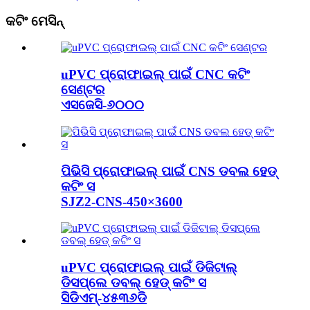
କଟିଂ ମେସିନ୍
uPVC ପ୍ରୋଫାଇଲ୍ ପାଇଁ CNC କଟିଂ
ସେଣ୍ଟର
ଏସଜେସି-୬୦୦୦
ପିଭିସି ପ୍ରୋଫାଇଲ୍ ପାଇଁ CNS ଡବଲ ହେଡ୍
କଟିଂ ସ
SJZ2-CNS-450×3600
uPVC ପ୍ରୋଫାଇଲ୍ ପାଇଁ ଡିଜିଟାଲ୍
ଡିସପ୍ଲେ ଡବଲ୍ ହେଡ୍ କଟିଂ ସ
ସିଡିଏମ୍-୪୫୩୬ଡି