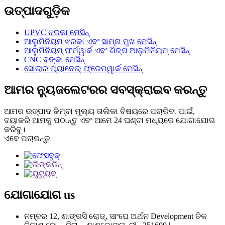
ଉତ୍ପାଦଗୁଡ଼ିକ
UPVC ଝରକା ମେସିନ୍
ଆଲୁମିନିୟମ ଝରକା ଏବଂ ସାମ୍ନା ମୁଖ ମେସିନ୍
ଆଲୁମିନିୟମ୍ ଫର୍ମୱାର୍କ ଏବଂ ଶିଳ୍ପ ଆଲୁମିନିୟମ୍ ମେସିନ୍
CNC ବଙ୍କା ମେସିନ୍
ସୋଲାର ପ୍ୟାନେଲ୍ ଫ୍ରେମୱାର୍କ ମେସିନ୍
ଆମର ନ୍ୟୁଜଲେଟରର ସବସ୍କ୍ରାଇବ କରନ୍ତୁ
ଆମର ଉତ୍ପାଦ କିମ୍ବା ମୂଲ୍ୟ ତାଲିକା ବିଷୟରେ ପଚାରିବା ପାଇଁ,
ଦୟାକରି ଆମକୁ ପଠାନ୍ତୁ ଏବଂ ଆମେ 24 ଘଣ୍ଟା ମଧ୍ୟରେ ଯୋଗାଯୋଗ
କରିବୁ।
ଏବେ ପଚାରନ୍ତୁ
ଯୋଗାଯୋଗ
us
ନମ୍ବର 12, ଶାଙ୍ଗସି ରୋଡ୍, ସାଂଘେ ଅର୍ଥନ Development ତିକ