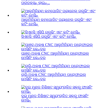
ପ୍ରଡକ୍ସନ୍ ଲାଇନ୍...
ଆଲୁମିନିୟମ କମ୍ପୋଜିଟ୍ ପ୍ୟାନେଲ୍ ଗ୍ରୁଭିଂ ଏବଂ
କଟିଂ ମେସିନ୍
ସିଏନସି ଏସିପି ଗ୍ରୁଭିଂ ଏବଂ କଟିଂ ମେସିନ୍
ପାଞ୍ଚ-ଅକ୍ଷ CNC ଆଲୁମିନିୟମ ପ୍ରୋଫାଇଲ୍
ମେସିନିଂ କେନ୍ଦ୍ର
ଚାରି-ଅକ୍ଷ CNC ଆଲୁମିନିୟମ ପ୍ରୋଫାଇଲ୍
ମେସିନିଂ କେନ୍ଦ୍ର
ଦୁଇ ମୁଣ୍ଡ ବିଶିଷ୍ଟ ସ୍ୱୟଂଚାଳିତ ସ୍କ୍ରୁ ଫାସନିଂ
ମେସିନ୍