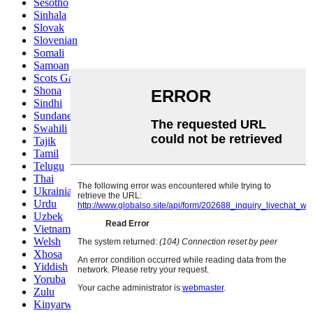
Sesotho
Sinhala
Slovak
Slovenian
Somali
Samoan
Scots Gaelic
Shona
Sindhi
Sundanese
Swahili
Tajik
Tamil
Telugu
Thai
Ukrainian
Urdu
Uzbek
Vietnamese
Welsh
Xhosa
Yiddish
Yoruba
Zulu
Kinyarwanda