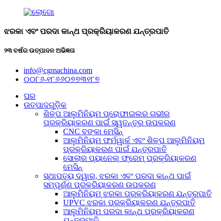
ଝରକା ଏବଂ ପରଦା କାନ୍ଥ ପ୍ରକ୍ରିୟାକରଣ ଯନ୍ତ୍ରପାତି
୨୩ ବର୍ଷର ଉତ୍ପାଦନ ଅଭିଜ୍ଞତା
info@cgmachina.com
୦୦୮୬-୧୮୬୬୦୭୭୩୧୮୭
ଘର
ଉତ୍ପାଦଗୁଡ଼ିକ
ଶିଳ୍ପ ଆଲୁମିନିୟମ ପ୍ରୋଫାଇଲର ଗଭୀର
ପ୍ରକ୍ରିୟାକରଣ ପାଇଁ ସ୍ୱତନ୍ତ୍ର ଉପକରଣ
CNC ବଙ୍କା ମେସିନ୍
ଆଲୁମିନିୟମ ଫର୍ମୱାର୍କ ଏବଂ ଶିଳ୍ପ ଆଲୁମିନିୟମ
ପ୍ରକ୍ରିୟାକରଣ ପାଇଁ ଯନ୍ତ୍ରପାତି
ସୋଲାର ପ୍ୟାନେଲ୍ ଫ୍ରେମ୍ ପ୍ରକ୍ରିୟାକରଣ
ମେସିନ୍
ସ୍ଥାପତ୍ୟ ଦ୍ୱାର, ଝରକା ଏବଂ ପରଦା କାନ୍ଥ ପାଇଁ
ସମ୍ପୂର୍ଣ୍ଣ ପ୍ରକ୍ରିୟାକରଣ ଉପକରଣ
ଆଲୁମିନିୟମ୍ ଝରକା ପ୍ରକ୍ରିୟାକରଣ ଯନ୍ତ୍ରପାତି
UPVC ଝରକା ପ୍ରକ୍ରିୟାକରଣ ଯନ୍ତ୍ରପାତି
ଆଲୁମିନିୟମ ପରଦା କାନ୍ଥ ପ୍ରକ୍ରିୟାକରଣ
ଯନ୍ତ୍ରପାତି