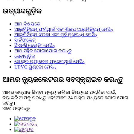
ଉତ୍ପାଦଗୁଡ଼ିକ
ଆମ ବିଷୟରେ
ଆଲୁମିନିୟମ୍ ଫର୍ମୱାର୍କ ଏବଂ ଶିଳ୍ପ ଆଲୁମିନିୟମ୍ ମେସିନ୍
ଆଲୁମିନିୟମ ଝରକା ଏବଂ ମୁହଁ ମୁଖବନ୍ଧ ମେସିନ୍
ସାର୍ଟିଫିକେଟ୍
ସିଏନସି ବେଣ୍ଡିଂ ମେସିନ୍
ଆମ ସହିତ ଯୋଗାଯୋଗ କରନ୍ତୁ
ସେବାଗୁଡ଼ିକ
ସୋଲାର ପ୍ୟାନେଲ୍ ଫ୍ରେମୱାର୍କ ମେସିନ୍
UPVC ୱିଣ୍ଡୋ ମେସିନ୍
ଆମର ନ୍ୟୁଜଲେଟରର ସବସ୍କ୍ରାଇବ କରନ୍ତୁ
ଆମର ଉତ୍ପାଦ କିମ୍ବା ମୂଲ୍ୟ ତାଲିକା ବିଷୟରେ ପଚାରିବା ପାଇଁ,
ଦୟାକରି ଆମକୁ ପଠାନ୍ତୁ ଏବଂ ଆମେ 24 ଘଣ୍ଟା ମଧ୍ୟରେ ଯୋଗାଯୋଗ
କରିବୁ।
ଏବେ ପଚାରନ୍ତୁ