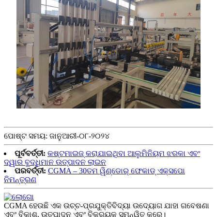
ପୋଷ୍ଟ ସମୟ: ଜାନୁଆରୀ-୦୮-୨୦୨୪
ପୂର୍ବବର୍ତ୍ତୀ:
କଷ୍ଟମାଇଜ୍ କରାଯାଇଥିବା ଆଲୁମିନିୟମ ଝରକା ଏବଂ
ଦ୍ୱାର ବୁଦ୍ଧିମାନ ଉତ୍ପାଦନ ଲାଇନ
ପରବର୍ତ୍ତୀ:
CGMA – 30ତମ ୱିଣ୍ଡୋର୍ ଫେକାଡ୍ ଏକ୍ସପୋ
ନିମନ୍ତ୍ରଣ
CGMA ହେଉଛି ଏକ ଉଚ୍ଚ-ପ୍ରଯୁକ୍ତିବିଦ୍ୟା ଉଦ୍ୟୋଗ ଯାହା ଗବେଷଣା
ଏବଂ ବିକାଶ, ଉତ୍ପାଦନ ଏବଂ ବିକ୍ରୟକୁ ସମନ୍ୱିତ କରେ।