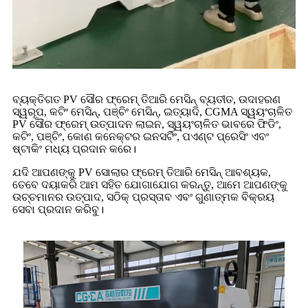
ବ୍ୟକ୍ତିଗତ PV ସୌର ଫ୍ରେମ୍ ତିଆରି ମେସିନ୍ ବ୍ୟତୀତ, ଉଦାହରଣ
ସ୍ୱରୂପ, କଟିଂ ମେସିନ୍, ପଞ୍ଚିଂ ମେସିନ୍, ଇତ୍ୟାଦି, CGMA ସ୍ୱୟଂଚାଳିତ
PV ସୌର ଫ୍ରେମ୍ ଉତ୍ପାଦନ ଲାଇନ, ସ୍ୱୟଂଚାଳିତ ଭାବରେ ଫିଡିଂ,
କଟିଂ, ପଞ୍ଚିଂ, କୋଣ କନେକ୍ଟର ଇନସର୍ଟିଂ, ପଏଣ୍ଟ ପ୍ରେସିଂ ଏବଂ
ଷ୍ଟାକିଂ ମଧ୍ୟ ପ୍ରଦାନ କରେ।
ଯଦି ଆପଣଙ୍କୁ PV ସୋଲାର ଫ୍ରେମ୍ ତିଆରି ମେସିନ୍ ଆବଶ୍ୟକ,
ତେବେ ଦୟାକରି ଆମ ସହିତ ଯୋଗାଯୋଗ କରନ୍ତୁ, ଆମେ ଆପଣଙ୍କୁ
ଉଚ୍ଚମାନର ଉତ୍ପାଦ, ସଠିକ୍ ପ୍ରସ୍ତାବ ଏବଂ ଗୁଣାତ୍ମକ ବିକ୍ରୟ
ସେବା ପ୍ରଦାନ କରିବୁ।