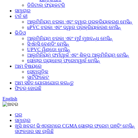
ଡିଜିଟାଲ୍ ଫ୍ୟାକ୍ଟ୍ରି
ସମାଚାର
ଟର୍ନ କୀ
ଆଲୁମିନିୟମ ଝରକା ଏବଂ ଦ୍ୱାର ପ୍ରକ୍ରିୟାକରଣ ମେସିନ୍
uPVC ଝରକା ଏବଂ ଦ୍ୱାର ପ୍ରକ୍ରିୟାକରଣ ମେସିନ୍
ଭିଡିଓ
ଆଲୁମିନିୟମ ଝରକା ଏବଂ ମୁହଁ ମୁଖବନ୍ଧ ମେସିନ୍
ସିଏନସି ବେଣ୍ଡିଂ ମେସିନ୍
UPVC ୱିଣ୍ଡୋ ମେସିନ୍
ଆଲୁମିନିୟମ୍ ଫର୍ମୱାର୍କ ଏବଂ ଶିଳ୍ପ ଆଲୁମିନିୟମ୍ ମେସିନ୍
ସୋଲାର ପ୍ୟାନେଲ୍ ଫ୍ରେମୱାର୍କ ମେସିନ୍
ଆମ ବିଷୟରେ
ସେବାଗୁଡ଼ିକ
ସାର୍ଟିଫିକେଟ୍
ଆମ ସହିତ ଯୋଗାଯୋଗ କରନ୍ତୁ
ଫିଚର୍ ହୋଇଛି
English
ଘର
ସମାଚାର
ଖୁସି ଖବର! ଭିଏତନାମରେ CGMA ସୋଲାର ଫ୍ରେମ୍ ପଞ୍ଚିଂ ମେସିନ୍
ସଫଳତାର ସହ ଚାଲିଛି