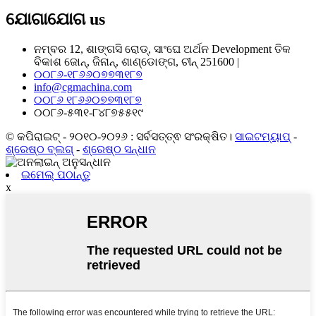
ଯୋଗାଯୋଗ
us
ନମ୍ବର 12, ଶାଙ୍ଗସି ରୋଡ୍, ସାଂଘେ ଅର୍ଥନ Development ତିକ
ବିକାଶ ଜୋନ୍, ଜିନାନ୍, ଶାଣ୍ଡୋଙ୍ଗ, ଚୀନ୍ 251600 |
୦୦୮୬-୧୮୬୬୦୭୭୩୧୮୭
info@cgmachina.com
୦୦୮୬ ୧୮୬୬୦୭୭୩୧୮୭
୦୦୮୬-୫୩୧-୮୪୮୭୫୫୧୯
© କପିରାଇଟ୍ - ୨୦୧୦-୨୦୨୬ : ସର୍ବସତ୍ତ୍ଵ ସଂରକ୍ଷିତ।
ସାଇଟମ୍ୟାପ୍
-
ଶ୍ରେଷ୍ଠ ବ୍ଲଗ୍
-
ଶ୍ରେଷ୍ଠ ସନ୍ଧାନ
ଇମେଲ୍ ପଠାନ୍ତୁ
x