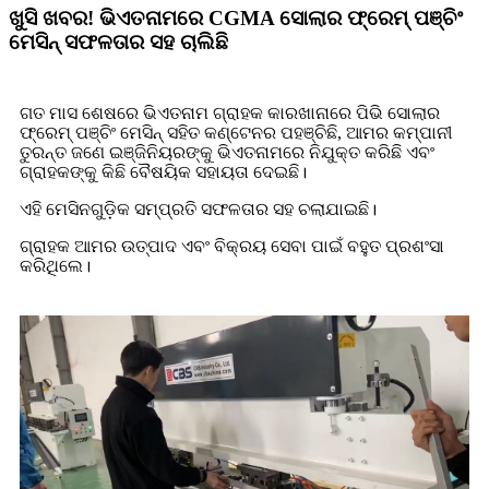
ଖୁସି ଖବର! ଭିଏତନାମରେ CGMA ସୋଲାର ଫ୍ରେମ୍ ପଞ୍ଚିଂ
ମେସିନ୍ ସଫଳତାର ସହ ଚାଲିଛି
ଗତ ମାସ ଶେଷରେ ଭିଏତନାମ ଗ୍ରାହକ କାରଖାନାରେ ପିଭି ସୋଲାର
ଫ୍ରେମ୍ ପଞ୍ଚିଂ ମେସିନ୍ ସହିତ କଣ୍ଟେନର ପହଞ୍ଚିଛି, ଆମର କମ୍ପାନୀ
ତୁରନ୍ତ ଜଣେ ଇଞ୍ଜିନିୟରଙ୍କୁ ଭିଏତନାମରେ ନିଯୁକ୍ତ କରିଛି ଏବଂ
ଗ୍ରାହକଙ୍କୁ କିଛି ବୈଷୟିକ ସହାୟତା ଦେଇଛି।
ଏହି ମେସିନଗୁଡ଼ିକ ସମ୍ପ୍ରତି ସଫଳତାର ସହ ଚଲାଯାଇଛି।
ଗ୍ରାହକ ଆମର ଉତ୍ପାଦ ଏବଂ ବିକ୍ରୟ ସେବା ପାଇଁ ବହୁତ ପ୍ରଶଂସା
କରିଥିଲେ।