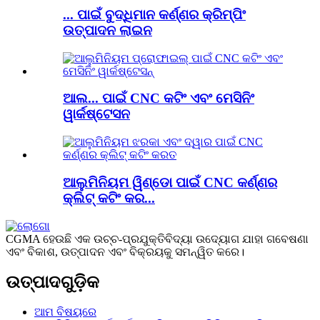
... ପାଇଁ ବୁଦ୍ଧିମାନ କର୍ଣ୍ଣର କ୍ରିମ୍ପିଂ
ଉତ୍ପାଦନ ଲାଇନ
ଆଲ... ପାଇଁ CNC କଟିଂ ଏବଂ ମେସିନିଂ
ୱାର୍କଷ୍ଟେସନ
ଆଲୁମିନିୟମ ୱିଣ୍ଡୋ ପାଇଁ CNC କର୍ଣ୍ଣର
କ୍ଲିଟ୍ କଟିଂ କର...
CGMA ହେଉଛି ଏକ ଉଚ୍ଚ-ପ୍ରଯୁକ୍ତିବିଦ୍ୟା ଉଦ୍ୟୋଗ ଯାହା ଗବେଷଣା
ଏବଂ ବିକାଶ, ଉତ୍ପାଦନ ଏବଂ ବିକ୍ରୟକୁ ସମନ୍ୱିତ କରେ।
ଉତ୍ପାଦଗୁଡ଼ିକ
ଆମ ବିଷୟରେ