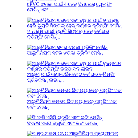
uPVC ଝରକା ପାଇଁ 4-ହେଡ୍ ସିମଲେସ୍ ୱେଲ୍ଡିଂ
ମେସିନ୍ ଏବଂ ...
୭-ଅକ୍ଷ ଭାରୀ ଡ୍ୟୁଟି ସିଙ୍ଗଲ୍ ହେଡ୍ କର୍ଣ୍ଣର
କ୍ରିମ୍ପିଂ ମେସିନ୍...
ଆଲୁମିନିୟମ ସଟର ଝରକା ଡ୍ରିଲିଂ ମେସିନ୍
ଆଲୁମ୍ ପାଇଁ ଇଣ୍ଟେଲିଜେଣ୍ଟ କର୍ଣ୍ଣର କ୍ରିମ୍ପିଂ
ପ୍ରଡକ୍ସନ୍ ଲାଇନ୍...
ଆଲୁମିନିୟମ କମ୍ପୋଜିଟ୍ ପ୍ୟାନେଲ୍ ଗ୍ରୁଭିଂ ଏବଂ
କଟିଂ ମେସିନ୍
ସିଏନସି ଏସିପି ଗ୍ରୁଭିଂ ଏବଂ କଟିଂ ମେସିନ୍