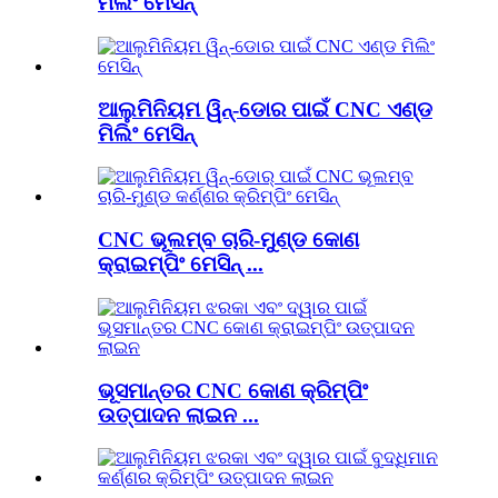
ମିଲିଂ ମେସିନ୍
ଆଲୁମିନିୟମ ୱିନ୍-ଡୋର ପାଇଁ CNC ଏଣ୍ଡ
ମିଲିଂ ମେସିନ୍
CNC ଭୂଲମ୍ବ ଚାରି-ମୁଣ୍ଡ କୋଣ
କ୍ରାଇମ୍ପିଂ ମେସିନ୍ ...
ଭୂସମାନ୍ତର CNC କୋଣ କ୍ରିମ୍ପିଂ
ଉତ୍ପାଦନ ଲାଇନ ...