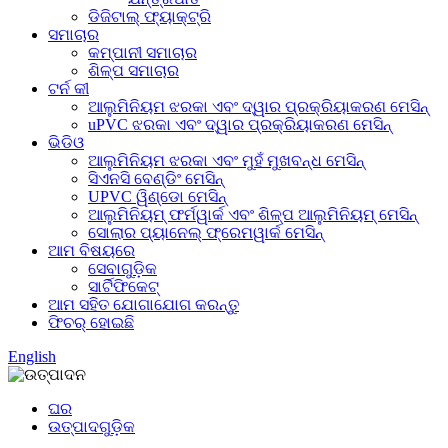
ଡିଜିଟାଲ୍ ଫ୍ୟାକ୍ଟ୍ରି
ସମାଚାର
କମ୍ପାନୀ ସମାଚାର
ଶିଳ୍ପ ସମାଚାର
ଟର୍ନ କୀ
ଆଲୁମିନିୟମ ଝରକା ଏବଂ ଦ୍ୱାର ପ୍ରକ୍ରିୟାକରଣ ମେସିନ୍
uPVC ଝରକା ଏବଂ ଦ୍ୱାର ପ୍ରକ୍ରିୟାକରଣ ମେସିନ୍
ଭିଡିଓ
ଆଲୁମିନିୟମ ଝରକା ଏବଂ ମୁହଁ ମୁଖବନ୍ଧ ମେସିନ୍
ସିଏନସି ବେଣ୍ଡିଂ ମେସିନ୍
UPVC ୱିଣ୍ଡୋ ମେସିନ୍
ଆଲୁମିନିୟମ୍ ଫର୍ମୱାର୍କ ଏବଂ ଶିଳ୍ପ ଆଲୁମିନିୟମ୍ ମେସିନ୍
ସୋଲାର ପ୍ୟାନେଲ୍ ଫ୍ରେମୱାର୍କ ମେସିନ୍
ଆମ ବିଷୟରେ
ସେବାଗୁଡ଼ିକ
ସାର୍ଟିଫିକେଟ୍
ଆମ ସହିତ ଯୋଗାଯୋଗ କରନ୍ତୁ
ଫିଚର୍ ହୋଇଛି
English
ଘର
ଉତ୍ପାଦଗୁଡ଼ିକ