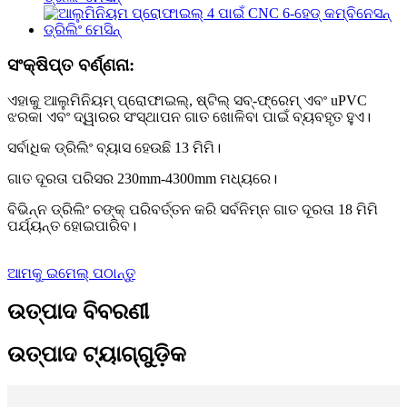
ସଂକ୍ଷିପ୍ତ ବର୍ଣ୍ଣନା:
ଏହାକୁ ଆଲୁମିନିୟମ୍ ପ୍ରୋଫାଇଲ୍, ଷ୍ଟିଲ୍ ସବ୍-ଫ୍ରେମ୍ ଏବଂ uPVC
ଝରକା ଏବଂ ଦ୍ୱାରର ସଂସ୍ଥାପନ ଗାତ ଖୋଳିବା ପାଇଁ ବ୍ୟବହୃତ ହୁଏ।
ସର୍ବାଧିକ ଡ୍ରିଲିଂ ବ୍ୟାସ ହେଉଛି 13 ମିମି।
ଗାତ ଦୂରତା ପରିସର 230mm-4300mm ମଧ୍ୟରେ।
ବିଭିନ୍ନ ଡ୍ରିଲିଂ ଚଙ୍କ୍ ପରିବର୍ତ୍ତନ କରି ସର୍ବନିମ୍ନ ଗାତ ଦୂରତା 18 ମିମି
ପର୍ଯ୍ୟନ୍ତ ହୋଇପାରିବ।
ଆମକୁ ଇମେଲ୍ ପଠାନ୍ତୁ
ଉତ୍ପାଦ ବିବରଣୀ
ଉତ୍ପାଦ ଟ୍ୟାଗ୍‌ଗୁଡ଼ିକ