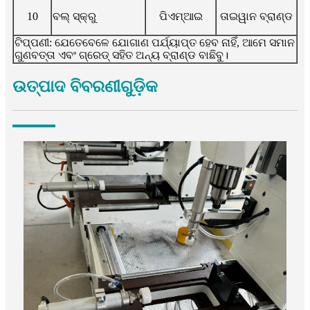
10
ବଲ୍ ସ୍କ୍ରୁ
ପିଏମ୍ଆଇ
ତାଇୱାନ ବ୍ରାଣ୍ଡ
ଟିପ୍ପଣୀ: ଯେତେବେଳେ ଯୋଗାଣ ପର୍ଯ୍ୟାପ୍ତ ହେବ ନାହିଁ, ଆମେ ସମାନ
ଗୁଣବତ୍ତା ଏବଂ ଗ୍ରେଡ୍ ସହିତ ଅନ୍ୟ ବ୍ରାଣ୍ଡ ବାଛିବୁ।
ଉତ୍ପାଦ ବିବରଣୀଗୁଡ଼ିକ