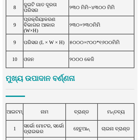
ଦୁଇଟି ଗାତ ଦୂରତା
8
୨୩୦ ମିମି~୪୩୦୦ ମିମି
ପରିସର
ପ୍ରକ୍ରିୟାକରଣ
9
ବିଭାଗର ଆକାର
୨୩୦×୨୩୦ମିମି
(W×H)
9
ପରିସର (L × W × H)
୫୦୦୦×୯୦୦*୧୬୦୦ମିମି
10
ଓଜନ
୨୦୦୦ କେଜି
ମୁଖ୍ୟ ଉପାଦାନ ବର୍ଣ୍ଣନା
ଆଇଟମ୍‌
ନାମ
ବ୍ରାଣ୍ଡ
ମନ୍ତବ୍ୟ
ସର୍ଭୋ ମୋଟର, ସର୍ଭୋ
1
ହେଚୁଆନ୍
ଚାଇନା ବ୍ରାଣ୍ଡ
ଡ୍ରାଇଭର