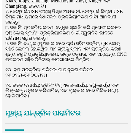
Klaes, Jopps, Zhujiang, Mendaoyun, zaoyi, Xinger ଏବଂ
Changfeng, ଇତ୍ୟାଦି।
7. ନେଟୱାର୍କ/USB ଫ୍ଲାସ୍ ଡିସ୍କ ଆମଦାନୀ: ନେଟୱାର୍କ କିମ୍ବା USB
ଡିସ୍କ ମାଧ୍ୟମରେ ସିଧାସଳଖ ପ୍ରକ୍ରିୟାକରଣ ଡାଟା ଆମଦାନୀ
କରନ୍ତୁ।
୮. ସ୍କାନିଂ ପ୍ରକ୍ରିୟାକରଣ: ବନ୍ଧୁକ ସ୍କାନିଂ କରି ପ୍ରୋଫାଇଲରେ
QR କୋଡ୍ ସ୍କାନିଂ, ପ୍ରକ୍ରିୟାକରଣ ପାଇଁ ସ୍ୱଚାଳିତ ଭାବରେ
ପରିମାଣ ସ୍ଥିର କରନ୍ତୁ।
9. ସ୍କାନିଂ ବନ୍ଧୁକ (ପୃଥକ ଭାବରେ ଚାର୍ଜ) ସହିତ ସଜ୍ଜିତ, QR କୋଡ୍
ସହିତ ଲେବଲ୍ ହୋଇଥିବା ସାମଗ୍ରୀକୁ ସ୍କାନ ଏବଂ ପ୍ରକ୍ରିୟାକରଣ,
ଶୂନ୍ୟ ତ୍ରୁଟି ପ୍ରକ୍ରିୟାକରଣ, ଉଚ୍ଚ ଦକ୍ଷତା, ଏବଂ ଅନ୍ୟାନ୍ୟ CNC
ଉପକରଣ ସହିତ ଡିଜିଟାଲ୍ କାରଖାନାରେ ମିଶ୍ରିତ।
୧୦. ବଡ଼ ପ୍ରକ୍ରିୟା ପରିସର: ଗାତ ଦୂରତା ପରିସର
୨୩୦ମିମି-୪୩୦୦ମିମି।
୧୧. ଉଚ୍ଚ ନମନୀୟ: ଡ୍ରିଲିଂ ବିଟ୍ ଏକକ-କାର୍ଯ୍ୟ, ଦ୍ୱି-କାର୍ଯ୍ୟ ଏବଂ
ଲିଙ୍କେଜ୍ ଅନୁଭବ କରିପାରିବ, ଏବଂ ମୁକ୍ତ ଭାବରେ ମିଳିତ ମଧ୍ୟ
ହୋଇପାରିବ।
ମୁଖ୍ୟ ଯାନ୍ତ୍ରିକ ପାରାମିଟର