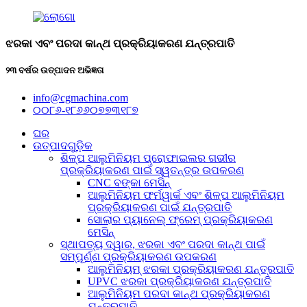
ଝରକା ଏବଂ ପରଦା କାନ୍ଥ ପ୍ରକ୍ରିୟାକରଣ ଯନ୍ତ୍ରପାତି
୨୩ ବର୍ଷର ଉତ୍ପାଦନ ଅଭିଜ୍ଞତା
info@cgmachina.com
୦୦୮୬-୧୮୬୬୦୭୭୩୧୮୭
ଘର
ଉତ୍ପାଦଗୁଡ଼ିକ
ଶିଳ୍ପ ଆଲୁମିନିୟମ ପ୍ରୋଫାଇଲର ଗଭୀର
ପ୍ରକ୍ରିୟାକରଣ ପାଇଁ ସ୍ୱତନ୍ତ୍ର ଉପକରଣ
CNC ବଙ୍କା ମେସିନ୍
ଆଲୁମିନିୟମ ଫର୍ମୱାର୍କ ଏବଂ ଶିଳ୍ପ ଆଲୁମିନିୟମ
ପ୍ରକ୍ରିୟାକରଣ ପାଇଁ ଯନ୍ତ୍ରପାତି
ସୋଲାର ପ୍ୟାନେଲ୍ ଫ୍ରେମ୍ ପ୍ରକ୍ରିୟାକରଣ
ମେସିନ୍
ସ୍ଥାପତ୍ୟ ଦ୍ୱାର, ଝରକା ଏବଂ ପରଦା କାନ୍ଥ ପାଇଁ
ସମ୍ପୂର୍ଣ୍ଣ ପ୍ରକ୍ରିୟାକରଣ ଉପକରଣ
ଆଲୁମିନିୟମ୍ ଝରକା ପ୍ରକ୍ରିୟାକରଣ ଯନ୍ତ୍ରପାତି
UPVC ଝରକା ପ୍ରକ୍ରିୟାକରଣ ଯନ୍ତ୍ରପାତି
ଆଲୁମିନିୟମ ପରଦା କାନ୍ଥ ପ୍ରକ୍ରିୟାକରଣ
ଯନ୍ତ୍ରପାତି