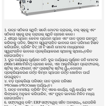
1. ଉଚ୍ଚ ସଠିକତା ସ୍ଥିତି: ସର୍ବୋ ମୋଟର ଡ୍ରାଇଭ୍, ବଲ୍ ସ୍କ୍ରୁ ଏବଂ
ସଠିକତା ସ୍କ୍ରୁ ରାକ୍ ଡ୍ରାଇଭ୍ ସ୍ଥିତି ଗ୍ରହଣ କରେ।
2. ଶୀଘ୍ର ସ୍ଥାନ: କେବଳ ପ୍ରଥମ ସ୍ଥାନ ଏବଂ ଗାତ ଦୂରତା ଇନପୁଟ୍
କରିବାକୁ ପଡିବ, ସିଷ୍ଟମ ସ୍ୱୟଂଚାଳିତ ଭାବରେ ଗାତ ପରିମାଣ ହିସାବ
କରିପାରିବ, ଡ୍ରିଲିଂ ବିଟ୍ 18 ଟି ସର୍ବୋ ମୋଟର ମାଧ୍ୟମରେ
ସ୍ୱୟଂଚାଳିତ ଭାବରେ ପ୍ରକ୍ରିୟାକରଣ ସ୍ଥାନକୁ ସ୍ଥାନାନ୍ତରିତ
ହୋଇପାରିବ।
3. ଦୁଇ ପର୍ଯ୍ୟାୟ ଘୂର୍ଣ୍ଣନ ଗତି: ଦୁଇ ପର୍ଯ୍ୟାୟ ଘୂର୍ଣ୍ଣନ ଗତି ମୋଟର
(960r/1400r/ମିନିଟ୍) ଗ୍ରହଣ କରେ, ଏହା ଆଲୁମିନିୟମ ପ୍ରୋଫାଇଲ୍,
ଷ୍ଟିଲ୍ ସବ୍-ଫ୍ରେମ୍ ଏବଂ ପ୍ଲାଷ୍ଟିକ୍ ଷ୍ଟିଲ୍ ୱିନ୍-ଡୋରର
ପ୍ରକ୍ରିୟାକରଣ ଗର୍ତ୍ତ କିମ୍ବା ସ୍ଥାପନ ଗର୍ତ୍ତ ଖୋଳିବା ପାଇଁ
ଉପଯୁକ୍ତ।
୪. ବଡ଼ ପ୍ରକ୍ରିୟା ପରିସର: ଗାତ ଦୂରତା ପରିସର
୨୩୦mm-୪୩୦୦mm ପର୍ଯ୍ୟନ୍ତ।
5. ଉଚ୍ଚ ନମନୀୟ: ଡ୍ରିଲିଂ ବିଟ୍ ଏକକ-କାର୍ଯ୍ୟ, ଦ୍ୱି-କାର୍ଯ୍ୟ ଏବଂ
ଲିଙ୍କେଜ୍ ଅନୁଭବ କରିପାରିବ, ଏବଂ ମୁକ୍ତ ଭାବରେ ମିଳିତ ମଧ୍ୟ
ହୋଇପାରିବ।
6. ସଫ୍ଟୱେର୍ ଡକିଂ: ERP ସଫ୍ଟୱେର୍ ସହିତ ଅନଲାଇନ୍, ଯେପରିକି