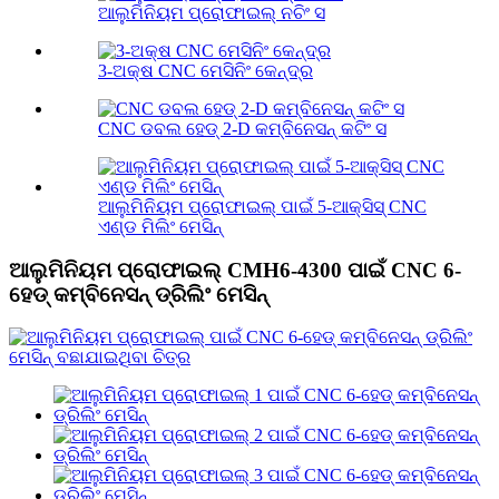
ଆଲୁମିନିୟମ ପ୍ରୋଫାଇଲ୍ ନଚିଂ ସ
3-ଅକ୍ଷ CNC ମେସିନିଂ କେନ୍ଦ୍ର
CNC ଡବଲ ହେଡ୍ 2-D କମ୍ବିନେସନ୍ କଟିଂ ସ
ଆଲୁମିନିୟମ ପ୍ରୋଫାଇଲ୍ ପାଇଁ 5-ଆକ୍ସିସ୍ CNC
ଏଣ୍ଡ ମିଲିଂ ମେସିନ୍
ଆଲୁମିନିୟମ ପ୍ରୋଫାଇଲ୍ CMH6-4300 ପାଇଁ CNC 6-
ହେଡ୍ କମ୍ବିନେସନ୍ ଡ୍ରିଲିଂ ମେସିନ୍