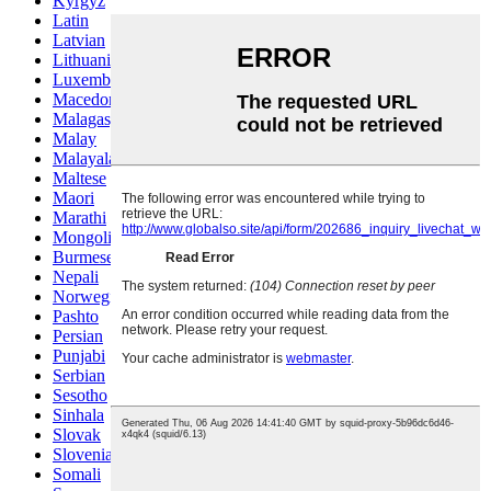
Kyrgyz
Latin
Latvian
Lithuanian
Luxembou..
Macedonian
Malagasy
Malay
Malayalam
Maltese
Maori
Marathi
Mongolian
Burmese
Nepali
Norwegian
Pashto
Persian
Punjabi
Serbian
Sesotho
Sinhala
Slovak
Slovenian
Somali