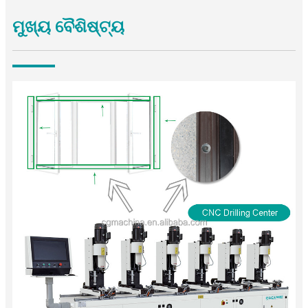
ମୁଖ୍ୟ ବୈଶିଷ୍ଟ୍ୟ