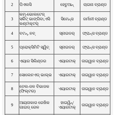
2
ପିଏଲସି
ହେଚୁଆନ୍
ଚାଇନା ବ୍ରାଣ୍ଡ
କମ୍-ଭୋଲଟେଜ୍
3
ସର୍କିଟ୍ ଭାଙ୍ଗିବା,
ଏସି
ସିମେନ୍ସ
ଜର୍ମାନୀ ବ୍ରାଣ୍ଡ
କଣ୍ଟାକ୍ଟର୍
4
ବଟନ୍, ନବ୍
ସ୍ନାଇଡର୍
ଫ୍ରାନ୍ସ ବ୍ରାଣ୍ଡ
5
ପ୍ରୋକ୍ସିମିଟି ସ୍ୱିଚ୍
ସ୍ନାଇଡର୍
ଫ୍ରାନ୍ସ ବ୍ରାଣ୍ଡ
6
ଏୟାର ସିଲିଣ୍ଡର
ଏୟାରଟାକ୍
ତାଇୱାନ ବ୍ରାଣ୍ଡ
7
ସୋଲେନଏଡ୍ ଭାଲ୍ଭ
ଏୟାରଟାକ୍
ତାଇୱାନ ବ୍ରାଣ୍ଡ
ତେଲ-ଜଳ ବିଭାଜକ
8
ଏୟାରଟାକ୍
ତାଇୱାନ ବ୍ରାଣ୍ଡ
(ଫିଲ୍ଟର)
ଆୟତାକାର ରେଖିକ
ହାଇୱିନ୍/
9
ତାଇୱାନ ବ୍ରାଣ୍ଡ
ଗାଇଡ୍ ରେଳ
ଏୟାରଟାକ୍