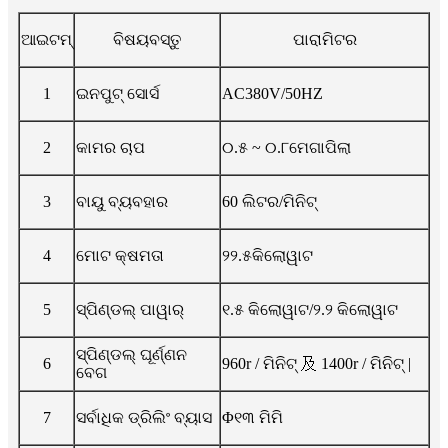
ଆଇଟମ୍‌
ବିଷୟବସ୍ତୁ
ପାରାମିଟର
1
ଇନପୁଟ୍ ସୋର୍ସ
AC380V/50HZ
2
କାମର ଚାପ
୦.୫ ~ ୦.୮ମେଗାପିଲା
3
ବାୟୁ ବ୍ୟବହାର
60 ଲିଟର/ମିନିଟ୍
4
ମୋଟ କ୍ଷମତା
୨୨.୫କିଲୋୱାଟ
5
ସ୍ପିଣ୍ଡଲ୍ ପାୱାର୍
୧.୫ କିଲୋୱାଟ/୨.୨ କିଲୋୱାଟ
ସ୍ପିଣ୍ଡଲ୍ ଘୂର୍ଣ୍ଣନ
6
960r / ମିନିଟ୍ 及 1400r / ମିନିଟ୍ |
ବେଗ
7
ସର୍ବାଧିକ ଡ୍ରିଲିଂ ବ୍ୟାସ
Φ୧୩ ମିମି