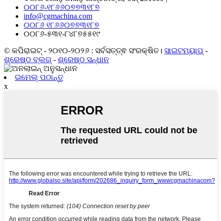
୦୦୮୬-୧୮୬୬୦୭୭୩୧୮୭
info@cgmachina.com
୦୦୮୬ ୧୮୬୬୦୭୭୩୧୮୭
୦୦୮୬-୫୩୧-୮୪୮୭୫୫୧୯
© କପିରାଇଟ୍ - ୨୦୧୦-୨୦୨୬ : ସର୍ବସତ୍ତ୍ଵ ସଂରକ୍ଷିତ।
ସାଇଟମ୍ୟାପ୍
-
ଶ୍ରେଷ୍ଠ ବ୍ଲଗ୍
-
ଶ୍ରେଷ୍ଠ ସନ୍ଧାନ
ଇମେଲ୍ ପଠାନ୍ତୁ
x