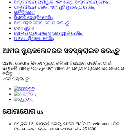
ଆଲୁମିନିୟମ୍ ଫର୍ମୱାର୍କ ଏବଂ ଶିଳ୍ପ ଆଲୁମିନିୟମ୍ ମେସିନ୍
ଆଲୁମିନିୟମ ଝରକା ଏବଂ ମୁହଁ ମୁଖବନ୍ଧ ମେସିନ୍
ସାର୍ଟିଫିକେଟ୍
ସିଏନସି ବେଣ୍ଡିଂ ମେସିନ୍
ଆମ ସହିତ ଯୋଗାଯୋଗ କରନ୍ତୁ
ସେବାଗୁଡ଼ିକ
ସୋଲାର ପ୍ୟାନେଲ୍ ଫ୍ରେମୱାର୍କ ମେସିନ୍
UPVC ୱିଣ୍ଡୋ ମେସିନ୍
ଆମର ନ୍ୟୁଜଲେଟରର ସବସ୍କ୍ରାଇବ କରନ୍ତୁ
ଆମର ଉତ୍ପାଦ କିମ୍ବା ମୂଲ୍ୟ ତାଲିକା ବିଷୟରେ ପଚାରିବା ପାଇଁ,
ଦୟାକରି ଆମକୁ ପଠାନ୍ତୁ ଏବଂ ଆମେ 24 ଘଣ୍ଟା ମଧ୍ୟରେ ଯୋଗାଯୋଗ
କରିବୁ।
ଏବେ ପଚାରନ୍ତୁ
ଯୋଗାଯୋଗ
us
ନମ୍ବର 12, ଶାଙ୍ଗସି ରୋଡ୍, ସାଂଘେ ଅର୍ଥନ Development ତିକ
ବିକାଶ ଜୋନ୍, ଜିନାନ୍, ଶାଣ୍ଡୋଙ୍ଗ, ଚୀନ୍ 251600 |