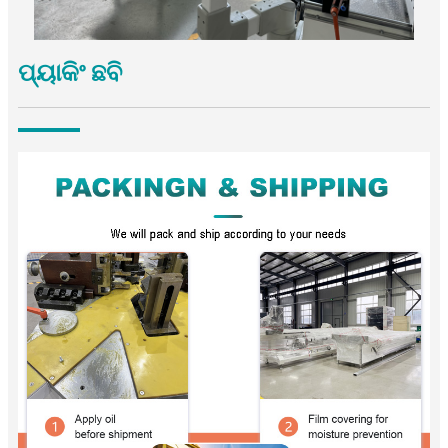
ପ୍ୟାକିଂ ଛବି