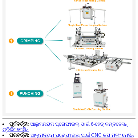
ପୂର୍ବବର୍ତ୍ତୀ:
ଆଲୁମିନିୟମ ପ୍ରୋଫାଇଲ୍ ପାଇଁ 6-ହେଡ୍ କମ୍ବିନେସନ୍
ଡ୍ରିଲିଂ ମେସିନ୍
ପରବର୍ତ୍ତୀ:
ଆଲୁମିନିୟମ ପ୍ରୋଫାଇଲ୍ ପାଇଁ CNC କପି ମିଲିଂ ମେସିନ୍