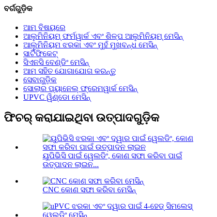
ବର୍ଗଗୁଡ଼ିକ
ଆମ ବିଷୟରେ
ଆଲୁମିନିୟମ୍ ଫର୍ମୱାର୍କ ଏବଂ ଶିଳ୍ପ ଆଲୁମିନିୟମ୍ ମେସିନ୍
ଆଲୁମିନିୟମ ଝରକା ଏବଂ ମୁହଁ ମୁଖବନ୍ଧ ମେସିନ୍
ସାର୍ଟିଫିକେଟ୍
ସିଏନସି ବେଣ୍ଡିଂ ମେସିନ୍
ଆମ ସହିତ ଯୋଗାଯୋଗ କରନ୍ତୁ
ସେବାଗୁଡ଼ିକ
ସୋଲାର ପ୍ୟାନେଲ୍ ଫ୍ରେମୱାର୍କ ମେସିନ୍
UPVC ୱିଣ୍ଡୋ ମେସିନ୍
ଫିଚର୍ କରାଯାଇଥିବା ଉତ୍ପାଦଗୁଡ଼ିକ
ୟୁପିଭିସି ପାଇଁ ୱେଲଡିଂ, କୋଣ ସଫା କରିବା ପାଇଁ
ଉତ୍ପାଦନ ଲାଇନ...
CNC କୋଣ ସଫା କରିବା ମେସିନ୍