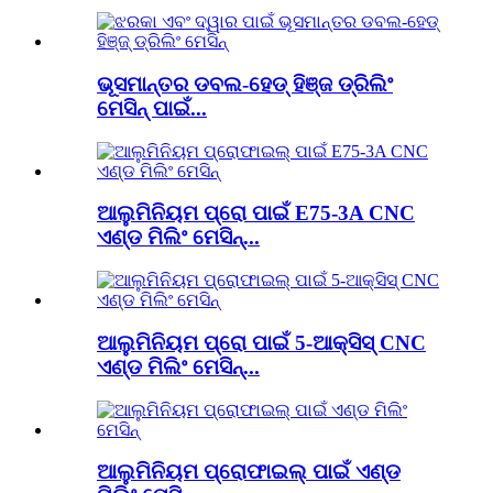
ଭୂସମାନ୍ତର ଡବଲ-ହେଡ୍ ହିଞ୍ଜ ଡ୍ରିଲିଂ
ମେସିନ୍ ପାଇଁ...
ଆଲୁମିନିୟମ ପ୍ରୋ ପାଇଁ E75-3A CNC
ଏଣ୍ଡ ମିଲିଂ ମେସିନ୍...
ଆଲୁମିନିୟମ ପ୍ରୋ ପାଇଁ 5-ଆକ୍ସିସ୍ CNC
ଏଣ୍ଡ ମିଲିଂ ମେସିନ୍...
ଆଲୁମିନିୟମ ପ୍ରୋଫାଇଲ୍ ପାଇଁ ଏଣ୍ଡ