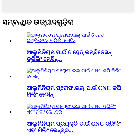
ସମ୍ବନ୍ଧିତ ଉତ୍ପାଦଗୁଡ଼ିକ
ଆଲୁମିନିୟମ ପାଇଁ 6-ହେଡ୍ କମ୍ବିନେସନ୍
ଡ୍ରିଲିଂ ମେସିନ୍...
ଆଲୁମିନିୟମ ପ୍ରୋଫାଇଲ୍ ପାଇଁ CNC କପି
ମିଲିଂ ମେସିନ୍
ଆଲୁମିନିୟମ ପ୍ରଯୁକ୍ତି ପାଇଁ CNC ଡ୍ରିଲିଂ
ଏବଂ ମିଲିଂ କେନ୍ଦ୍ର...