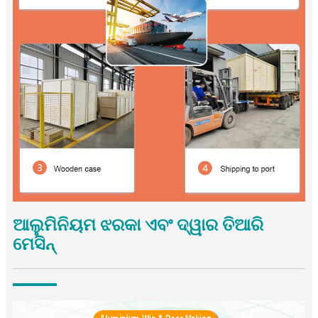
ଆଲୁମିନିୟମ ଝରକା ଏବଂ ଦ୍ୱାର ତିଆରି
ମେସିନ୍