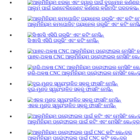
ଆଲୁମ୍ ପାଇଁ ଇଣ୍ଟେଲିଜେଣ୍ଟ କର୍ଣ୍ଣର କ୍ରିମ୍ପିଂ ପ୍ରଡକ୍ସନ୍ 
ଆଲୁମିନିୟମ କମ୍ପୋଜିଟ୍ ପ୍ୟାନେଲ୍ ଗ୍ରୁଭିଂ ଏବଂ କଟିଂ ମେସିନ
ସିଏନସି ଏସିପି ଗ୍ରୁଭିଂ ଏବଂ କଟିଂ ମେସିନ୍
ପାଞ୍ଚ-ଅକ୍ଷ CNC ଆଲୁମିନିୟମ ପ୍ରୋଫାଇଲ୍ ମେସିନିଂ କେନ
ଚାରି-ଅକ୍ଷ CNC ଆଲୁମିନିୟମ ପ୍ରୋଫାଇଲ୍ ମେସିନିଂ କେନ୍ଦ
ଦୁଇ-ମୁଣ୍ଡ ସ୍ୱୟଂଚାଳିତ ସ୍କ୍ରୁ ଫାସନିଂ ମେସିନ୍
ଏକକ ମୁଣ୍ଡ ସ୍ୱୟଂଚାଳିତ ସ୍କ୍ରୁ ଫାସନିଂ ମେସିନ୍
ଆଲୁମିନିୟମ ପ୍ରୋଫାଇଲ୍ ପାଇଁ କଟିଂ ଏବଂ ମେସିନିଂ କେନ୍ଦ୍ର
ଆଲୁମିନିୟମ ପ୍ରୋଫାଇଲ୍ ପାଇଁ CNC କଟିଂ କେନ୍ଦ୍ର