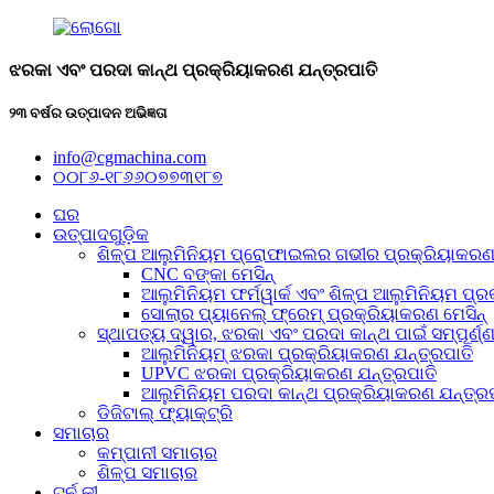
ଝରକା ଏବଂ ପରଦା କାନ୍ଥ ପ୍ରକ୍ରିୟାକରଣ ଯନ୍ତ୍ରପାତି
୨୩ ବର୍ଷର ଉତ୍ପାଦନ ଅଭିଜ୍ଞତା
info@cgmachina.com
୦୦୮୬-୧୮୬୬୦୭୭୩୧୮୭
ଘର
ଉତ୍ପାଦଗୁଡ଼ିକ
ଶିଳ୍ପ ଆଲୁମିନିୟମ ପ୍ରୋଫାଇଲର ଗଭୀର ପ୍ରକ୍ରିୟାକରଣ
CNC ବଙ୍କା ମେସିନ୍
ଆଲୁମିନିୟମ ଫର୍ମୱାର୍କ ଏବଂ ଶିଳ୍ପ ଆଲୁମିନିୟମ ପ୍ର
ସୋଲାର ପ୍ୟାନେଲ୍ ଫ୍ରେମ୍ ପ୍ରକ୍ରିୟାକରଣ ମେସିନ୍
ସ୍ଥାପତ୍ୟ ଦ୍ୱାର, ଝରକା ଏବଂ ପରଦା କାନ୍ଥ ପାଇଁ ସମ୍ପୂର
ଆଲୁମିନିୟମ୍ ଝରକା ପ୍ରକ୍ରିୟାକରଣ ଯନ୍ତ୍ରପାତି
UPVC ଝରକା ପ୍ରକ୍ରିୟାକରଣ ଯନ୍ତ୍ରପାତି
ଆଲୁମିନିୟମ ପରଦା କାନ୍ଥ ପ୍ରକ୍ରିୟାକରଣ ଯନ୍ତ୍ରପ
ଡିଜିଟାଲ୍ ଫ୍ୟାକ୍ଟ୍ରି
ସମାଚାର
କମ୍ପାନୀ ସମାଚାର
ଶିଳ୍ପ ସମାଚାର
ଟର୍ନ କୀ