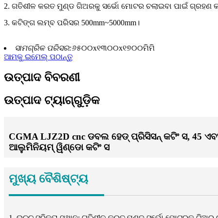
2. ଗତିଶୀଳ କରତ ମୁଣ୍ଡ ଗିଅରକୁ ସର୍ଭୋ ମୋଟର ଚଲାଇବା ପାଇଁ ଗ୍ରହଣ 
3. କଟିଙ୍ଗ ଲମ୍ବ ପରିସର 500mm~5000mm।
ସାମଗ୍ରିକ ପରିସର:
୬୫୦୦x୧୩୦୦x୧୭୦୦ମିମି
ଆମକୁ ଇମେଲ୍ ପଠାନ୍ତୁ
ଉତ୍ପାଦ ବିବରଣୀ
ଉତ୍ପାଦ ଟ୍ୟାଗ୍‌ଗୁଡ଼ିକ
CGMA LJZ2D cnc ଡବଲ ହେଡ୍ ପ୍ରିସିସନ୍ କଟିଂ ସ, 45 ଏବଂ 
ଆଲୁମିନିୟମ୍ ୱିଣ୍ଡୋ କଟିଂ ସ
ମୁଖ୍ୟ ବୈଶିଷ୍ଟ୍ୟ
1. ଉଚ୍ଚ ସଠିକତା ସ୍ଥାନ: ଗତିଶୀଳ କରତ ମୁଣ୍ଡ ସର୍ଭୋ ମୋଟରକୁ ଗିଅର ଚଲ