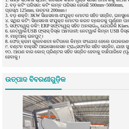
2. ବଡ଼ କଟିଂ ପରିସର: କଟିଂ ଲମ୍ବ ପରିସର ହେଉଛି 500mm~5000mm,
ପ୍ରସ୍ଥ 125mm, ଉଚ୍ଚତା 200mm।
3. ବଡ଼ ଶକ୍ତି: 3KW ସିଧାସଳଖ-ସଂଯୁକ୍ତ ମୋଟର ସହିତ ସଜ୍ଜିତ, ଇନସ
୪. ସ୍ଥିର କଟିଂ: ସିଧାସଳଖ ସଂଯୁକ୍ତ ମୋଟର କରତ ବ୍ଲେଡକୁ ଘୂର୍ଣ୍ଣନ ପ
5. ସଫ୍ଟୱେର୍ ଡକିଂ: ERP ସଫ୍ଟୱେର୍ ସହିତ ଅନଲାଇନ୍, ଯେପରିକି Klaes, 
6. ନେଟୱାର୍କ/USB ଫ୍ଲାସ୍ ଡିସ୍କ ଆମଦାନୀ: ନେଟୱାର୍କ କିମ୍ବା USB ଡ
୭. ମାନୁଆଲ୍ ଇନପୁଟ୍।
8. ଫେଜ୍ କ୍ରମ ଭୁଲବଶତଃ କଟିଗଲେ କିମ୍ବା ସଂଯୋଗ ହେଲେ ଉପକରଣକୁ ପ
୯. ବଣ୍ଟନ ବାକ୍ସଟି ଆଇସୋଲେସନ ଟ୍ରାନ୍ସଫର୍ମର ସହିତ ସଜ୍ଜିତ, ଯାହା ସ
୧୦. ଆପଣ ବାର କୋଡ୍ ପ୍ରିଣ୍ଟର ସହିତ ସଜ୍ଜିତ ହେବାକୁ ବାଛିପାରିବେ (ପୃଥ
ହେବାକୁ।
ଉତ୍ପାଦ ବିବରଣୀଗୁଡ଼ିକ