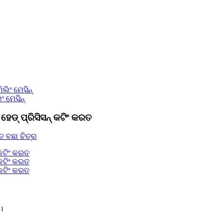
 ମେସିନ୍
୍ ପ୍ରିସିସନ୍ କଟିଂ କରତ
।