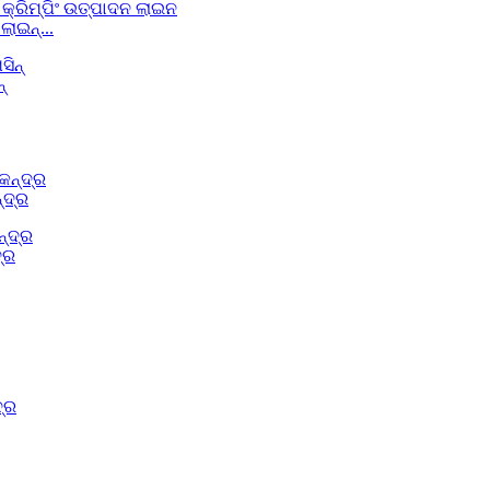
ଲାଇନ୍...
୍
୍ଦ୍ର
୍ର