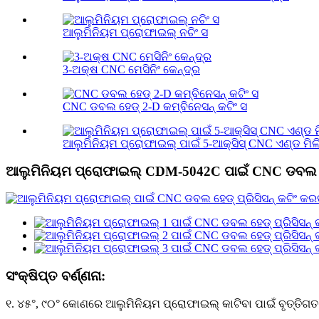
ଆଲୁମିନିୟମ ପ୍ରୋଫାଇଲ୍ ନଚିଂ ସ
3-ଅକ୍ଷ CNC ମେସିନିଂ କେନ୍ଦ୍ର
CNC ଡବଲ ହେଡ୍ 2-D କମ୍ବିନେସନ୍ କଟିଂ ସ
ଆଲୁମିନିୟମ ପ୍ରୋଫାଇଲ୍ ପାଇଁ 5-ଆକ୍ସିସ୍ CNC ଏଣ୍ଡ ମିଲିଂ
ଆଲୁମିନିୟମ ପ୍ରୋଫାଇଲ୍ CDM-5042C ପାଇଁ CNC ଡବଲ ହେଡ
ସଂକ୍ଷିପ୍ତ ବର୍ଣ୍ଣନା:
୧. ୪୫°, ୯୦° କୋଣରେ ଆଲୁମିନିୟମ ପ୍ରୋଫାଇଲ୍ କାଟିବା ପାଇଁ ବୃତ୍ତିଗତ