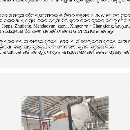
ୁଲେସନ ସାମଗ୍ରୀ ସହିତ ପ୍ରୋଫାଇଲ୍ କାଟିବାର ଦକ୍ଷତା 2.2KW ମୋଟର ତୁଳ
ାଇଁ ଚଲାଇଥାଏ, ଗ୍ୟାସ ତରଳ ଡମ୍ପିଂ ସିଲିଣ୍ଡର କରତ ବ୍ଲେଡ କଟିଂକୁ ଠେଲି
Jopps, Zhujiang, Mendaoyun, zaoyi, Xinger ଏବଂ Changfeng, ଇତ୍ୟାଦ
ିସ୍କ ମାଧ୍ୟମରେ ସିଧାସଳଖ ପ୍ରକ୍ରିୟାକରଣ ଡାଟା ଆମଦାନୀ କରନ୍ତୁ।
୍ରଭାବଶାଳୀ ଭାବରେ ସୁରକ୍ଷା ଦେବା ପାଇଁ ଫେଜ୍ କ୍ରମ ସୁରକ୍ଷାକାରୀ ସହ
ୁରକ୍ଷା, ବଜ୍ରପାତ ସୁରକ୍ଷା ଏବଂ ଫିଲ୍ଟରିଂର ଭୂମିକା ଗ୍ରହଣ କରେ।
କ ଭାବରେ ଚାର୍ଜ କରନ୍ତୁ), ବାସ୍ତବ ସମୟରେ ସାମଗ୍ରୀ ଚିହ୍ନଟ ପ୍ରିଣ୍ଟ କରିବ