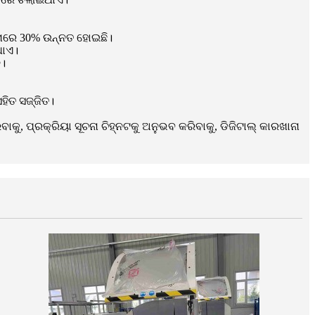
ନାରେ 30% ଉନ୍ନତ ହୋଇଛି।
ଥାଏ।
ି।
ିତ ସଜ୍ଜିତ।
ାକୁ, ପ୍ରକ୍ରିୟା ସୂଚନା ଚିହ୍ନଟକୁ ଅନୁଭବ କରିବାକୁ, ଡିଜିଟାଲ୍ କାରଖାନା