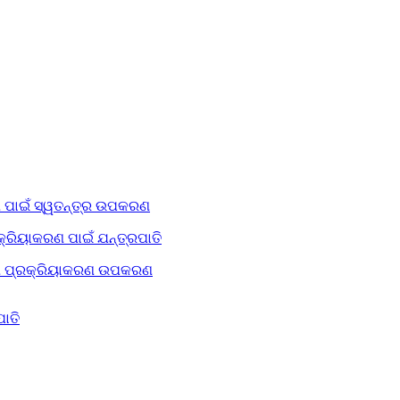
 ପାଇଁ ସ୍ୱତନ୍ତ୍ର ଉପକରଣ
କ୍ରିୟାକରଣ ପାଇଁ ଯନ୍ତ୍ରପାତି
୍ଣ୍ଣ ପ୍ରକ୍ରିୟାକରଣ ଉପକରଣ
ାତି