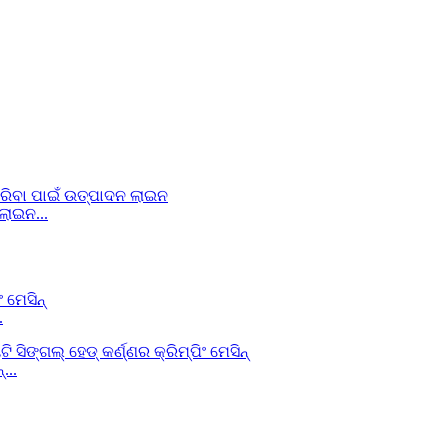
ଲାଇନ...
.
...