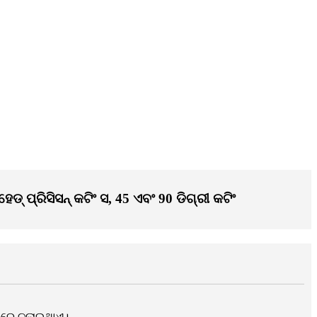
ପ୍ରିସିସନ୍ କଟିଂ ସ, 45 ଏବଂ 90 ଡିଗ୍ରୀ କଟିଂ
ୟାକରେ ଚଲାଇଥାଏ।