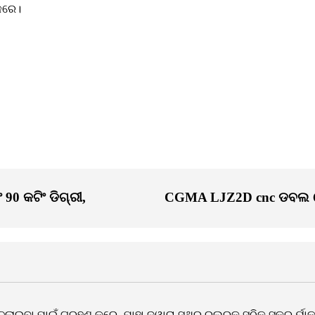
କରେ।
90 କଟିଂ ଡିଗ୍ରୀ,
CGMA LJZ2D cnc ଡବଲ ହେଡ୍ 
ାଇବା ପାଇଁ ଗ୍ରହଣ କରେ, ଯାହା ଦ୍ୱାରା ସ୍ଥିର ରୁଲରକୁ ସଠିକ୍ ସ୍କ୍ରୁ ର୍