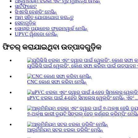
ଆଲୁମିନିୟମ ଝରକା ଏବଂ ମୁହଁ ମୁଖବନ୍ଧ ମେସିନ୍
ସାର୍ଟିଫିକେଟ୍
ସିଏନସି ବେଣ୍ଡିଂ ମେସିନ୍
ଆମ ସହିତ ଯୋଗାଯୋଗ କରନ୍ତୁ
ସେବାଗୁଡ଼ିକ
ସୋଲାର ପ୍ୟାନେଲ୍ ଫ୍ରେମୱାର୍କ ମେସିନ୍
UPVC ୱିଣ୍ଡୋ ମେସିନ୍
ଫିଚର୍ କରାଯାଇଥିବା ଉତ୍ପାଦଗୁଡ଼ିକ
ୟୁପିଭିସି ପାଇଁ ୱେଲଡିଂ, କୋଣ ସଫା କରିବା ପାଇଁ ଉତ୍ପାଦନ 
CNC କୋଣ ସଫା କରିବା ମେସିନ୍
uPVC ଝରକା ପାଇଁ 4-ହେଡ୍ ସିମଲେସ୍ ୱେଲ୍ଡିଂ ମେସିନ୍ ଏବଂ ..
୭-ଅକ୍ଷ ଭାରୀ ଡ୍ୟୁଟି ସିଙ୍ଗଲ୍ ହେଡ୍ କର୍ଣ୍ଣର କ୍ରିମ୍ପିଂ ମେସିନ୍
ଆଲୁମିନିୟମ ସଟର ଝରକା ଡ୍ରିଲିଂ ମେସିନ୍